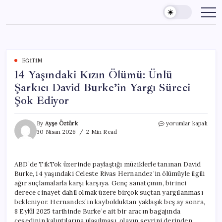
Skip
to
content
EĞITIM
14 Yaşındaki Kızın Ölümü: Ünlü
Şarkıcı David Burke’in Yargı Süreci
Şok Ediyor
14
By
Ayşe Öztürk
yorumlar kapalı
Yaşındaki
30 Nisan 2026
2 Min Read
Kızın
Ölümü:
Ünlü
ABD’de TikTok üzerinde paylaştığı müziklerle tanınan David
Şarkıcı
Burke, 14 yaşındaki Celeste Rivas Hernandez’in ölümüyle ilgili
David
Burke’in
ağır suçlamalarla karşı karşıya. Genç sanatçının, birinci
Yargı
derece cinayet dahil olmak üzere birçok suçtan yargılanması
Süreci
bekleniyor. Hernandez’in kaybolduktan yaklaşık beş ay sonra,
Şok
8 Eylül 2025 tarihinde Burke’e ait bir aracın bagajında
Ediyor
cesedinin kalıntılarına ulaşılması, olayın seyrini derinden