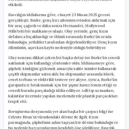
için
etkiledi.
Savcılığın iddialarına göre, cinayet 23 Nisan 2025 gecesi
gerçekleşti. Burke, genç kızı ailesinin evinden aldırmak için
bir araç çağırdı ve daha sonra Hernandez, Hollywood
Hills’teki bir malikaneye ulaştı. Olay yerinde, genç kızın
defalarca bıçaklandığı ve ölümü sırasında Burke’ün orada
bulunduğu, yetkililer tarafından değerlendiriliyor. Genç kızın
ölümünün, aşırı kan kaybı nedeniyle olduğu belirtiliyor.
Olay sonrası dikkat çeken bir başka detay ise Burke’ün cesedi
saklamak için kullandığı yöntemler oldu. İddianameye göre,
şüpheli, kimliğini gizlemek amacıyla sahte isimler kullanarak
çeşitli ekipmanlar satın aldı; bu ekipmanlar arasında kürek,
ceset torbası ve elektrikli testere yer alıyor. Ayrıca, Burke’ün
garajında iz bırakmamak için bir şişme havuz temin ettiği ve
cesedi burada parçaladığı iddia ediliyor. Adli tıp uzmanları,
kalıntılar üzerinde yapılan incelemelerde plastik parçacıkları
tespit etti.
Soruşturma dosyasında yer alan başka bir çarpıcı bilgi ise
Celeste Rivas’ın vücudundaki dövme ile ilgili. Kızın
parmağında, şüphelinin adını taşıyan bir dövme bulunduğu ve
bu nedenle bazı uzuvlarının kesildiği öne sürülüyor. Savcılık,