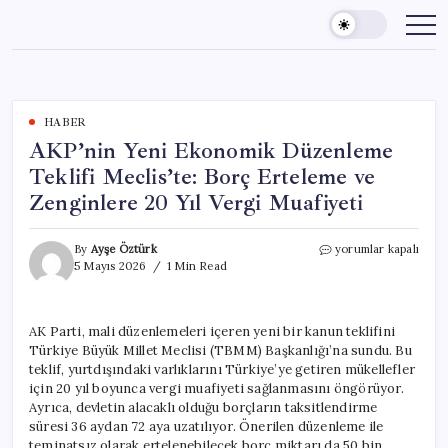
Skip
to
content
HABER
AKP’nin Yeni Ekonomik Düzenleme
Teklifi Meclis’te: Borç Erteleme ve
Zenginlere 20 Yıl Vergi Muafiyeti
AKP’nin
By
Ayşe Öztürk
yorumlar kapalı
Yeni
5 Mayıs 2026
1 Min Read
Ekonomik
Düzenleme
Teklifi
AK Parti, mali düzenlemeleri içeren yeni bir kanun teklifini
Meclis’te:
Türkiye Büyük Millet Meclisi (TBMM) Başkanlığı’na sundu. Bu
Borç
Erteleme
teklif, yurtdışındaki varlıklarını Türkiye’ye getiren mükellefler
ve
için 20 yıl boyunca vergi muafiyeti sağlanmasını öngörüyor.
Zenginlere
Ayrıca, devletin alacaklı olduğu borçların taksitlendirme
20
süresi 36 aydan 72 aya uzatılıyor. Önerilen düzenleme ile
Yıl
teminatsız olarak ertelenebilecek borç miktarı da 50 bin