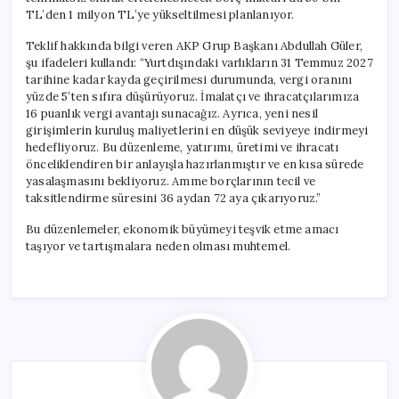
Vergi
TL’den 1 milyon TL’ye yükseltilmesi planlanıyor.
Muafiyeti
için
Teklif hakkında bilgi veren AKP Grup Başkanı Abdullah Güler,
şu ifadeleri kullandı: “Yurtdışındaki varlıkların 31 Temmuz 2027
tarihine kadar kayda geçirilmesi durumunda, vergi oranını
yüzde 5’ten sıfıra düşürüyoruz. İmalatçı ve ihracatçılarımıza
16 puanlık vergi avantajı sunacağız. Ayrıca, yeni nesil
girişimlerin kuruluş maliyetlerini en düşük seviyeye indirmeyi
hedefliyoruz. Bu düzenleme, yatırımı, üretimi ve ihracatı
önceliklendiren bir anlayışla hazırlanmıştır ve en kısa sürede
yasalaşmasını bekliyoruz. Amme borçlarının tecil ve
taksitlendirme süresini 36 aydan 72 aya çıkarıyoruz.”
Bu düzenlemeler, ekonomik büyümeyi teşvik etme amacı
taşıyor ve tartışmalara neden olması muhtemel.