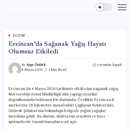
Skip
to
content
EĞITIM
Erzincan’da Sağanak Yağış Hayatı
Olumsuz Etkiledi
Erzincan’da
By
Ayşe Öztürk
yorumlar kapalı
Sağanak
4 Mayıs 2026
1 Min Read
Yağış
Hayatı
Olumsuz
Erzincan’da 4 Mayıs 2026 tarihinde etkili olan sağanak yağış,
Etkiledi
Meteoroloji Genel Müdürlüğü’nün yaptığı uyarılar
için
doğrultusunda beklenen bir durumdu. Özellikle Erzincan il
merkezine 26 kilometre mesafedeki Çağlayan Beldesi’nde,
Girlevik Şelalesi’nin bulunduğu bölgede yoğun yağışlar
meydana geldi. Bu durum, ekili tarım arazileri ve bazı
işletmelerde önemli hasarlara yol açtı.