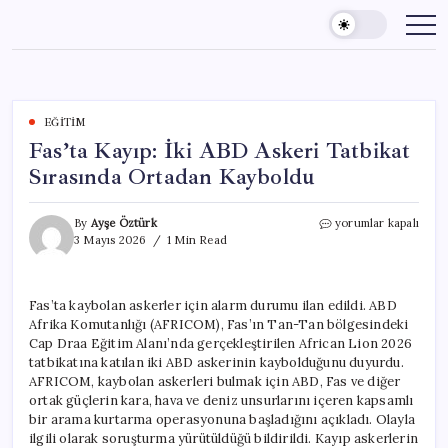
Skip
to
content
EĞITIM
Fas’ta Kayıp: İki ABD Askeri Tatbikat
Sırasında Ortadan Kayboldu
Fas’ta
By
Ayşe Öztürk
yorumlar kapalı
Kayıp:
3 Mayıs 2026
1 Min Read
İki
ABD
Askeri
Fas’ta kaybolan askerler için alarm durumu ilan edildi. ABD
Tatbikat
Afrika Komutanlığı (AFRICOM), Fas’ın Tan-Tan bölgesindeki
Sırasında
Ortadan
Cap Draa Eğitim Alanı’nda gerçekleştirilen African Lion 2026
Kayboldu
tatbikatına katılan iki ABD askerinin kaybolduğunu duyurdu.
için
AFRICOM, kaybolan askerleri bulmak için ABD, Fas ve diğer
ortak güçlerin kara, hava ve deniz unsurlarını içeren kapsamlı
bir arama kurtarma operasyonuna başladığını açıkladı. Olayla
ilgili olarak soruşturma yürütüldüğü bildirildi. Kayıp askerlerin