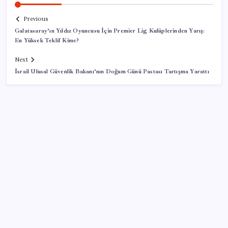
Previous
Galatasaray’ın Yıldız Oyuncusu İçin Premier Lig Kulüplerinden Yarış:
En Yüksek Teklif Kime?
Next
İsrail Ulusal Güvenlik Bakanı’nın Doğum Günü Pastası Tartışma Yarattı
SON YAZILAR
BYD Türkiye’de satışlarda sert düşüş: Temmuzda 17
araç sattı