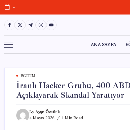
Skip
-
to
content
https://www.facebook.com/
https://twitter.com/
https://t.me/
https://www.instagram.com/
https://youtube.com/
ANA SAYFA
E
EĞITIM
İranlı Hacker Grubu, 400 ABD S
Açıklayarak Skandal Yaratıyor
By
Ayşe Öztürk
4 Mayıs 2026
1 Min Read