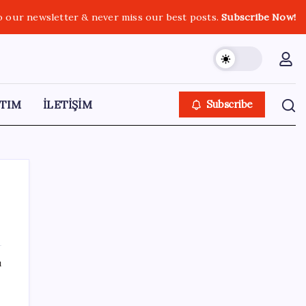
o our newsletter & never miss our best posts.
Subscribe Now!
TIM
İLETİŞİM
Subscribe
SON YAZILAR
ı
Xbox’a Yeni Özellikler Geliyor – PlayStation
Sahipleri Kıskanacak