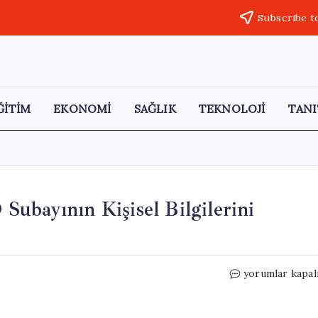
Subscribe t
ĞİTİM
EKONOMİ
SAĞLIK
TEKNOLOJİ
TANI
ubayının Kişisel Bilgilerini
İranlı
yorumlar kapal
Hacker
Grubu,
400