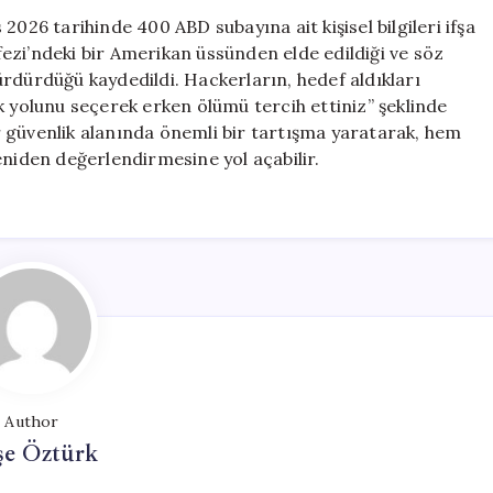
ABD
2026 tarihinde 400 ABD subayına ait kişisel bilgileri ifşa
Subayının
rfezi’ndeki bir Amerikan üssünden elde edildiği ve söz
Kişisel
rdürdüğü kaydedildi. Hackerların, hedef aldıkları
Bilgilerini
k yolunu seçerek erken ölümü tercih ettiniz” şeklinde
Açıklayarak
ber güvenlik alanında önemli bir tartışma yaratarak, hem
Skandal
eniden değerlendirmesine yol açabilir.
Yaratıyor
için
Author
şe Öztürk