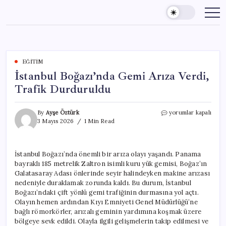
Skip
to
content
EĞITIM
İstanbul Boğazı’nda Gemi Arıza Verdi,
Trafik Durduruldu
İstanbul
By
Ayşe Öztürk
yorumlar kapalı
Boğazı’nda
3 Mayıs 2026
1 Min Read
Gemi
Arıza
Verdi,
İstanbul Boğazı’nda önemli bir arıza olayı yaşandı. Panama
Trafik
bayraklı 185 metrelik Zaltron isimli kuru yük gemisi, Boğaz’ın
Durduruldu
için
Galatasaray Adası önlerinde seyir halindeyken makine arızası
nedeniyle duraklamak zorunda kaldı. Bu durum, İstanbul
Boğazı’ndaki çift yönlü gemi trafiğinin durmasına yol açtı.
Olayın hemen ardından Kıyı Emniyeti Genel Müdürlüğü’ne
bağlı römorkörler, arızalı geminin yardımına koşmak üzere
bölgeye sevk edildi. Olayla ilgili gelişmelerin takip edilmesi ve