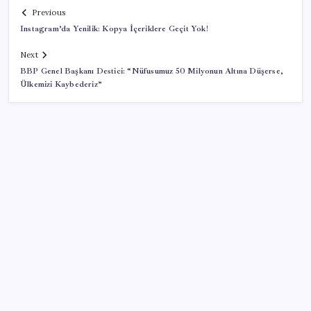
Previous
Instagram’da Yenilik: Kopya İçeriklere Geçit Yok!
Next
BBP Genel Başkanı Destici: “Nüfusumuz 50 Milyonun Altına Düşerse,
Ülkemizi Kaybederiz”
SON YAZILAR
BYD Türkiye’de satışlarda sert düşüş: Temmuzda 17
araç sattı
Rusya’da yeni otomobil satışları yüzde 10 arttı