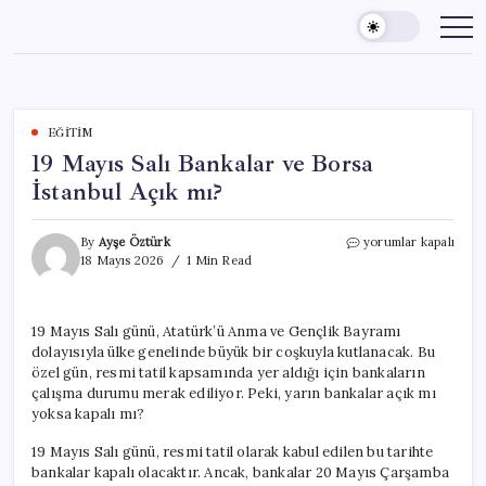
Skip
to
content
EĞITIM
19 Mayıs Salı Bankalar ve Borsa
İstanbul Açık mı?
19
By
Ayşe Öztürk
yorumlar kapalı
Mayıs
18 Mayıs 2026
1 Min Read
Salı
Bankalar
ve
19 Mayıs Salı günü, Atatürk’ü Anma ve Gençlik Bayramı
Borsa
dolayısıyla ülke genelinde büyük bir coşkuyla kutlanacak. Bu
İstanbul
Açık
özel gün, resmi tatil kapsamında yer aldığı için bankaların
mı?
çalışma durumu merak ediliyor. Peki, yarın bankalar açık mı
için
yoksa kapalı mı?
19 Mayıs Salı günü, resmi tatil olarak kabul edilen bu tarihte
bankalar kapalı olacaktır. Ancak, bankalar 20 Mayıs Çarşamba