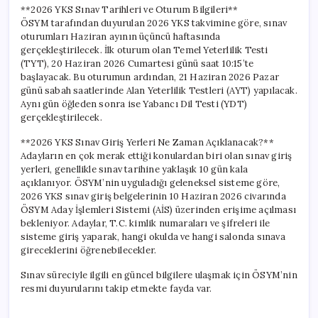
için
**2026 YKS Sınav Tarihleri ve Oturum Bilgileri**
ÖSYM tarafından duyurulan 2026 YKS takvimine göre, sınav
oturumları Haziran ayının üçüncü haftasında
gerçekleştirilecek. İlk oturum olan Temel Yeterlilik Testi
(TYT), 20 Haziran 2026 Cumartesi günü saat 10:15’te
başlayacak. Bu oturumun ardından, 21 Haziran 2026 Pazar
günü sabah saatlerinde Alan Yeterlilik Testleri (AYT) yapılacak.
Aynı gün öğleden sonra ise Yabancı Dil Testi (YDT)
gerçekleştirilecek.
**2026 YKS Sınav Giriş Yerleri Ne Zaman Açıklanacak?**
Adayların en çok merak ettiği konulardan biri olan sınav giriş
yerleri, genellikle sınav tarihine yaklaşık 10 gün kala
açıklanıyor. ÖSYM’nin uyguladığı geleneksel sisteme göre,
2026 YKS sınav giriş belgelerinin 10 Haziran 2026 civarında
ÖSYM Aday İşlemleri Sistemi (AİS) üzerinden erişime açılması
bekleniyor. Adaylar, T.C. kimlik numaraları ve şifreleri ile
sisteme giriş yaparak, hangi okulda ve hangi salonda sınava
gireceklerini öğrenebilecekler.
Sınav süreciyle ilgili en güncel bilgilere ulaşmak için ÖSYM’nin
resmi duyurularını takip etmekte fayda var.