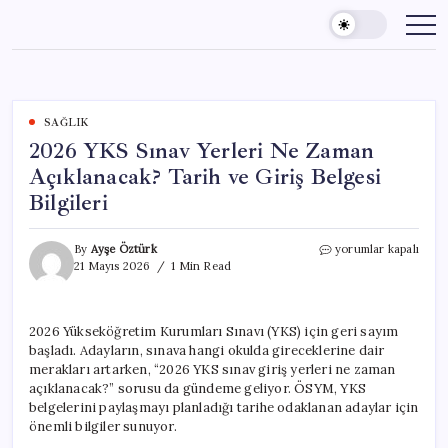
Skip
to
content
SAĞLIK
2026 YKS Sınav Yerleri Ne Zaman
Açıklanacak? Tarih ve Giriş Belgesi
Bilgileri
2026
By
Ayşe Öztürk
yorumlar kapalı
YKS
21 Mayıs 2026
1 Min Read
Sınav
Yerleri
Ne
2026 Yükseköğretim Kurumları Sınavı (YKS) için geri sayım
Zaman
başladı. Adayların, sınava hangi okulda gireceklerine dair
Açıklanacak?
Tarih
merakları artarken, “2026 YKS sınav giriş yerleri ne zaman
ve
açıklanacak?” sorusu da gündeme geliyor. ÖSYM, YKS
Giriş
belgelerini paylaşmayı planladığı tarihe odaklanan adaylar için
Belgesi
önemli bilgiler sunuyor.
Bilgileri