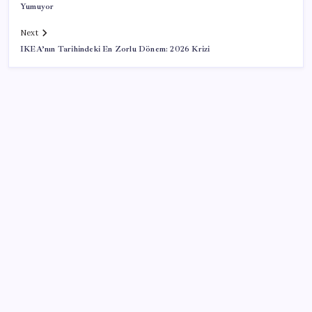
Yumuyor
Next
IKEA’nın Tarihindeki En Zorlu Dönem: 2026 Krizi
SON YAZILAR
AB ambalaj kısıtlaması için düğmeye bastı
İçeride TMO desteği, dışarıda ‘Karadeniz’ krizi fiyatı
artırıyor! Buğdayda rekor karşılık buldu
Citi, üçüncü çeyrek petrol tahminini yükseltti