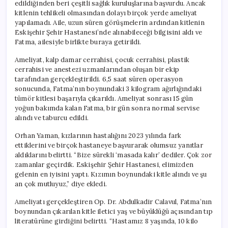
edildiğinden beri çeşitli sağlık kuruluşlarına başvurdu. Ancak
kitlenin tehlikeli olmasından dolayı birçok yerde ameliyat
yapılamadı. Aile, uzun süren görüşmelerin ardından kitlenin
Eskişehir Şehir Hastanesi’nde alınabileceği bilgisini aldı ve
Fatma, ailesiyle birlikte buraya getirildi.
Ameliyat, kalp damar cerrahisi, çocuk cerrahisi, plastik
cerrahisi ve anestezi uzmanlarından oluşan bir ekip
tarafından gerçekleştirildi. 6,5 saat süren operasyon
sonucunda, Fatma’nın boynundaki 3 kilogram ağırlığındaki
tümör kitlesi başarıyla çıkarıldı. Ameliyat sonrası 15 gün
yoğun bakımda kalan Fatma, bir gün sonra normal servise
alındı ve taburcu edildi.
Orhan Yaman, kızlarının hastalığını 2023 yılında fark
ettiklerini ve birçok hastaneye başvurarak olumsuz yanıtlar
aldıklarını belirtti. “Bize sürekli ‘masada kalır’ dediler. Çok zor
zamanlar geçirdik. Eskişehir Şehir Hastanesi, elimizden
gelenin en iyisini yaptı. Kızımın boynundaki kitle alındı ve şu
an çok mutluyuz,” diye ekledi.
Ameliyatı gerçekleştiren Op. Dr. Abdulkadir Calavul, Fatma’nın
boynundan çıkarılan kitle iletici yaş ve büyüklüğü açısından tıp
literatürüne girdiğini belirtti. “Hastamız 8 yaşında, 10 kilo