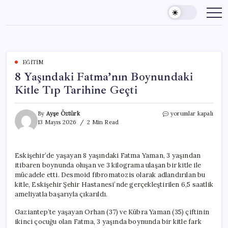
Skip
to
content
EĞITIM
8 Yaşındaki Fatma’nın Boynundaki
Kitle Tıp Tarihine Geçti
8
By
Ayşe Öztürk
yorumlar kapalı
Yaşındaki
13 Mayıs 2026
2 Min Read
Fatma’nın
Boynundaki
Kitle
Eskişehir’de yaşayan 8 yaşındaki Fatma Yaman, 3 yaşından
Tıp
itibaren boynunda oluşan ve 3 kilograma ulaşan bir kitle ile
Tarihine
Geçti
mücadele etti. Desmoid fibromatozis olarak adlandırılan bu
için
kitle, Eskişehir Şehir Hastanesi’nde gerçekleştirilen 6,5 saatlik
ameliyatla başarıyla çıkarıldı.
Gaziantep’te yaşayan Orhan (37) ve Kübra Yaman (35) çiftinin
ikinci çocuğu olan Fatma, 3 yaşında boynunda bir kitle fark