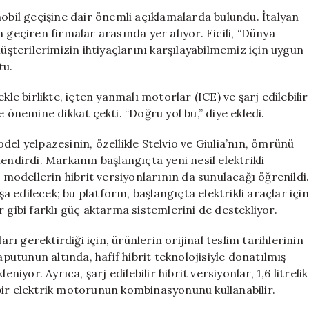
Araçlara
mobil geçişine dair önemli açıklamalarda bulundu. İtalyan
Geçişle
 geçiren firmalar arasında yer alıyor. Ficili, “Dünya
İlgili
Müşterilerimizin ihtiyaçlarını karşılayabilmemiz için uygun
Endişelerini
tu.
Paylaştı:
Dünya
kle birlikte, içten yanmalı motorlar (ICE) ve şarj edilebilir
Henüz
 önemine dikkat çekti. “Doğru yol bu,” diye ekledi.
Hazır
Değil
el yelpazesinin, özellikle Stelvio ve Giulia’nın, ömrünü
için
endirdi. Markanın başlangıçta yeni nesil elektrikli
u modellerin hibrit versiyonlarının da sunulacağı öğrenildi
 edilecek; bu platform, başlangıçta elektrikli araçlar için
ler gibi farklı güç aktarma sistemlerini de destekliyor.
arı gerektirdiği için, ürünlerin orijinal teslim tarihlerinin
tunun altında, hafif hibrit teknolojisiyle donatılmış
niyor. Ayrıca, şarj edilebilir hibrit versiyonlar, 1,6 litrelik
n bir elektrik motorunun kombinasyonunu kullanabilir.