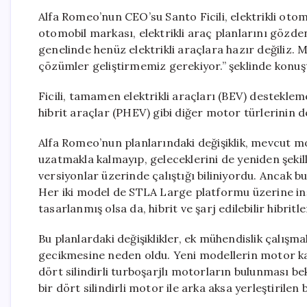
Alfa Romeo’nun CEO’su Santo Ficili, elektrikli oto
otomobil markası, elektrikli araç planlarını gözden
genelinde henüz elektrikli araçlara hazır değiliz. 
çözümler geliştirmemiz gerekiyor.” şeklinde konuş
Ficili, tamamen elektrikli araçları (BEV) destekleme
hibrit araçlar (PHEV) gibi diğer motor türlerinin de
Alfa Romeo’nun planlarındaki değişiklik, mevcut mod
uzatmakla kalmayıp, geleceklerini de yeniden şekill
versiyonlar üzerinde çalıştığı biliniyordu. Ancak b
Her iki model de STLA Large platformu üzerine inşa
tasarlanmış olsa da, hibrit ve şarj edilebilir hibrit
Bu planlardaki değişiklikler, ek mühendislik çalışmal
gecikmesine neden oldu. Yeni modellerin motor kapu
dört silindirli turboşarjlı motorların bulunması bekle
bir dört silindirli motor ile arka aksa yerleştirile