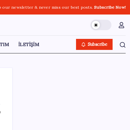
o our newsletter & never miss our best posts.
Subscribe Now!
TIM
İLETİŞİM
Subscribe
SON YAZILAR
ı
AB ambalaj kısıtlaması için düğmeye bastı