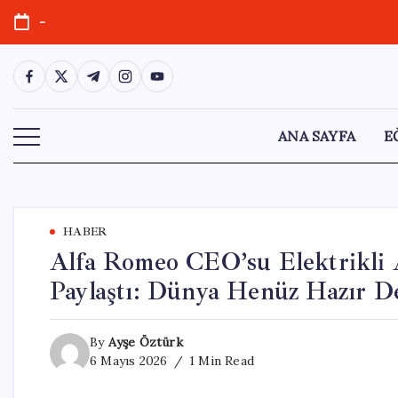
Skip
-
to
content
https://www.facebook.com/
https://twitter.com/
https://t.me/
https://www.instagram.com/
https://youtube.com/
ANA SAYFA
E
HABER
Alfa Romeo CEO’su Elektrikli Ar
Paylaştı: Dünya Henüz Hazır De
By
Ayşe Öztürk
6 Mayıs 2026
1 Min Read