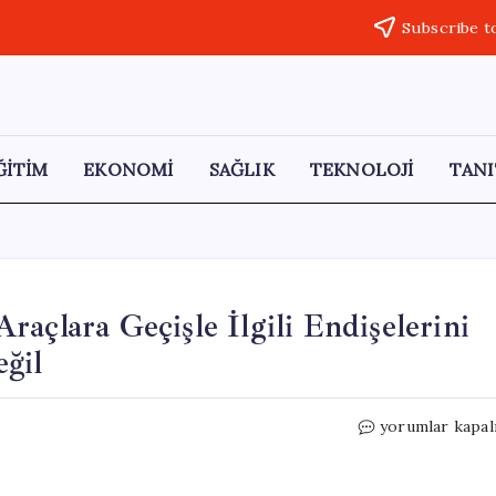
Subscribe t
ĞİTİM
EKONOMİ
SAĞLIK
TEKNOLOJİ
TANI
açlara Geçişle İlgili Endişelerini
ğil
Alfa
yorumlar kapal
Romeo
CEO’su
Elektrikli