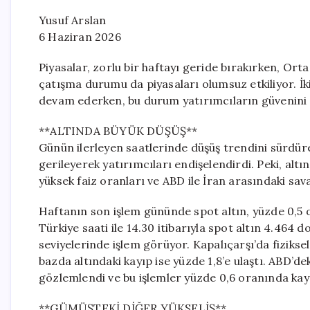
Yusuf Arslan
6 Haziran 2026
Piyasalar, zorlu bir haftayı geride bırakırken, Orta
çatışma durumu da piyasaları olumsuz etkiliyor. İki 
devam ederken, bu durum yatırımcıların güvenini 
**ALTINDA BÜYÜK DÜŞÜŞ**
Günün ilerleyen saatlerinde düşüş trendini sürdüren
gerileyerek yatırımcıları endişelendirdi. Peki, altın
yüksek faiz oranları ve ABD ile İran arasındaki sav
Haftanın son işlem gününde spot altın, yüzde 0,5 
Türkiye saati ile 14.30 itibarıyla spot altın 4.464 
seviyelerinde işlem görüyor. Kapalıçarşı’da fiziksel 
bazda altındaki kayıp ise yüzde 1,8’e ulaştı. ABD’de
gözlemlendi ve bu işlemler yüzde 0,6 oranında kay
**GÜMÜŞTEKİ DİĞER YÜKSELİŞ**