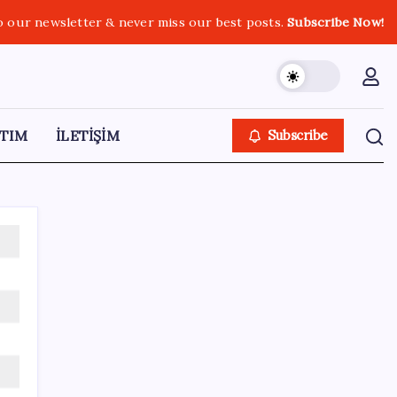
o our newsletter & never miss our best posts.
Subscribe Now!
TIM
İLETİŞİM
Subscribe
SON YAZILAR
Telif baskısı sonuç verdi: Suno şarkılarına
dijital imza geliyor