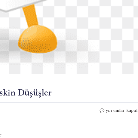
skin Düşüşler
Altın
yorumlar kapal
ve
Gümüş
Fiyatlarında
Keskin