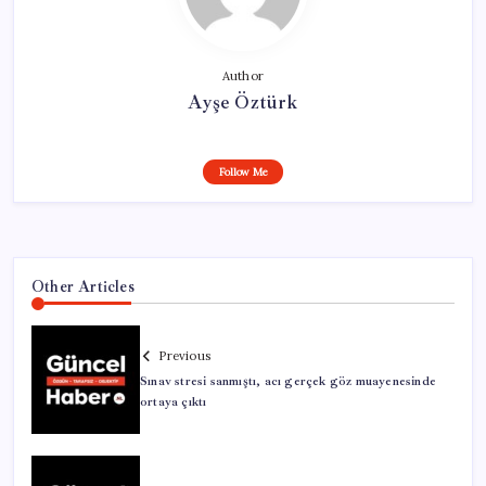
Author
Ayşe Öztürk
Follow Me
Other Articles
Previous
Sınav stresi sanmıştı, acı gerçek göz muayenesinde
ortaya çıktı