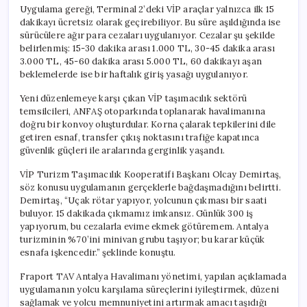
Uygulama gereği, Terminal 2’deki VİP araçlar yalnızca ilk 15
dakikayı ücretsiz olarak geçirebiliyor. Bu süre aşıldığında ise
sürücülere ağır para cezaları uygulanıyor. Cezalar şu şekilde
belirlenmiş: 15-30 dakika arası 1.000 TL, 30-45 dakika arası
3.000 TL, 45-60 dakika arası 5.000 TL, 60 dakikayı aşan
beklemelerde ise bir haftalık giriş yasağı uygulanıyor.
Yeni düzenlemeye karşı çıkan VİP taşımacılık sektörü
temsilcileri, ANFAŞ otoparkında toplanarak havalimanına
doğru bir konvoy oluşturdular. Korna çalarak tepkilerini dile
getiren esnaf, transfer çıkış noktasını trafiğe kapatınca
güvenlik güçleri ile aralarında gerginlik yaşandı.
VİP Turizm Taşımacılık Kooperatifi Başkanı Olcay Demirtaş,
söz konusu uygulamanın gerçeklerle bağdaşmadığını belirtti.
Demirtaş, “Uçak rötar yapıyor, yolcunun çıkması bir saati
buluyor. 15 dakikada çıkmamız imkansız. Günlük 300 iş
yapıyorum, bu cezalarla evime ekmek götüremem. Antalya
turizminin %70’ini minivan grubu taşıyor; bu karar küçük
esnafa işkencedir.” şeklinde konuştu.
Fraport TAV Antalya Havalimanı yönetimi, yapılan açıklamada
uygulamanın yolcu karşılama süreçlerini iyileştirmek, düzeni
sağlamak ve yolcu memnuniyetini artırmak amacı taşıdığı