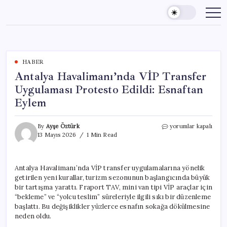
Skip
to
content
HABER
Antalya Havalimanı’nda VİP Transfer
Uygulaması Protesto Edildi: Esnaftan
Eylem
Antalya
By
Ayşe Öztürk
yorumlar kapalı
Havalimanı’nda
13 Mayıs 2026
1 Min Read
VİP
Transfer
Uygulaması
Antalya Havalimanı’nda VİP transfer uygulamalarına yönelik
Protesto
getirilen yeni kurallar, turizm sezonunun başlangıcında büyük
Edildi:
Esnaftan
bir tartışma yarattı. Fraport TAV, mini van tipi VİP araçlar için
Eylem
“bekleme” ve “yolcu teslim” süreleriyle ilgili sıkı bir düzenleme
için
başlattı. Bu değişiklikler yüzlerce esnafın sokağa dökülmesine
neden oldu.