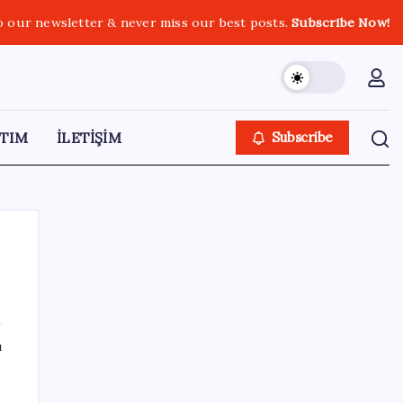
o our newsletter & never miss our best posts.
Subscribe Now!
TIM
İLETİŞİM
Subscribe
SON YAZILAR
ı
AB ambalaj kısıtlaması için düğmeye bastı