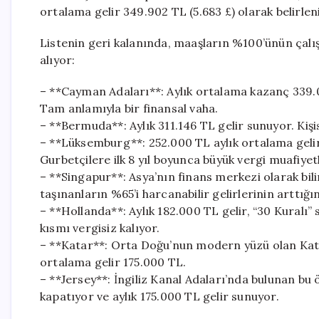
ortalama gelir 349.902 TL (5.683 £) olarak belirlenir
Listenin geri kalanında, maaşların %100’ünün çal
alıyor:
– **Cayman Adaları**: Aylık ortalama kazanç 339.0
Tam anlamıyla bir finansal vaha.
– **Bermuda**: Aylık 311.146 TL gelir sunuyor. Kişise
– **Lüksemburg**: 252.000 TL aylık ortalama gelir 
Gurbetçilere ilk 8 yıl boyunca büyük vergi muafiyet
– **Singapur**: Asya’nın finans merkezi olarak bil
taşınanların %65’i harcanabilir gelirlerinin arttığını
– **Hollanda**: Aylık 182.000 TL gelir, “30 Kuralı”
kısmı vergisiz kalıyor.
– **Katar**: Orta Doğu’nun modern yüzü olan Katar
ortalama gelir 175.000 TL.
– **Jersey**: İngiliz Kanal Adaları’nda bulunan bu
kapatıyor ve aylık 175.000 TL gelir sunuyor.