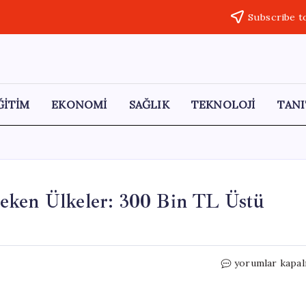
Subscribe t
ĞİTİM
EKONOMİ
SAĞLIK
TEKNOLOJİ
TANI
eken Ülkeler: 300 Bin TL Üstü
Astronomik
yorumlar kapal
Maaşlarla
Dikkat
Çeken