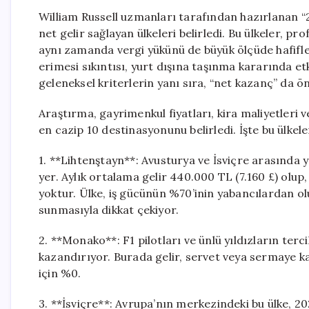
William Russell uzmanları tarafından hazırlanan “
net gelir sağlayan ülkeleri belirledi. Bu ülkeler, 
aynı zamanda vergi yükünü de büyük ölçüde hafifleti
erimesi sıkıntısı, yurt dışına taşınma kararında etkil
geleneksel kriterlerin yanı sıra, “net kazanç” da ö
Araştırma, gayrimenkul fiyatları, kira maliyetler
en cazip 10 destinasyonunu belirledi. İşte bu ülkeler
1. **Lihtenştayn**: Avusturya ve İsviçre arasında ye
yer. Aylık ortalama gelir 440.000 TL (7.160 £) olup
yoktur. Ülke, iş gücünün %70’inin yabancılardan ol
sunmasıyla dikkat çekiyor.
2. **Monako**: F1 pilotları ve ünlü yıldızların terc
kazandırıyor. Burada gelir, servet veya sermaye ka
için %0.
3. **İsviçre**: Avrupa’nın merkezindeki bu ülke, 20