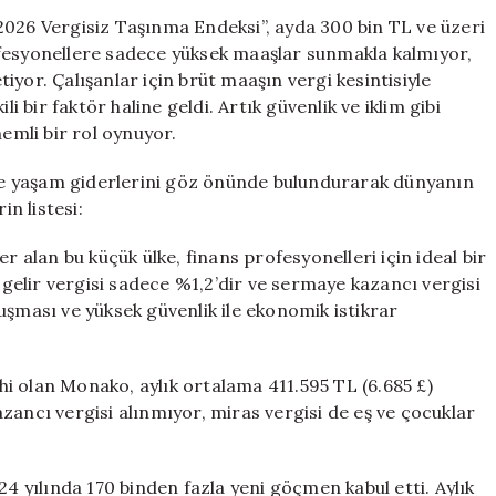
Ülkeler:
2026 Vergisiz Taşınma Endeksi”, ayda 300 bin TL ve üzeri
300
profesyonellere sadece yüksek maaşlar sunmakla kalmıyor,
Bin
yor. Çalışanlar için brüt maaşın vergi kesintisiyle
TL
i bir faktör haline geldi. Artık güvenlik ve iklim gibi
Üstü
nemli bir rol oynuyor.
Gelir
İmkanları
i ve yaşam giderlerini göz önünde bulundurarak dünyanın
için
in listesi:
r alan bu küçük ülke, finans profesyonelleri için ideal bir
, gelir vergisi sadece %1,2’dir ve sermaye kazancı vergisi
uşması ve yüksek güvenlik ile ekonomik istikrar
ihi olan Monako, aylık ortalama 411.595 TL (6.685 £)
zancı vergisi alınmıyor, miras vergisi de eş ve çocuklar
24 yılında 170 binden fazla yeni göçmen kabul etti. Aylık