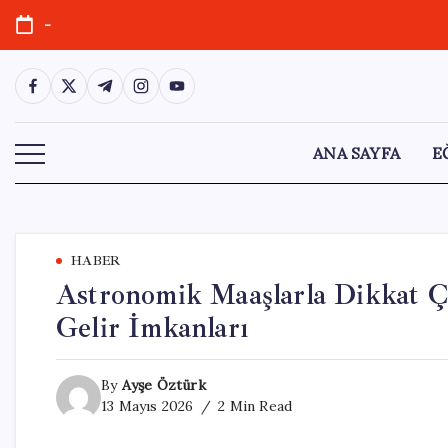
Skip
-
to
content
https://www.facebook.com/
https://twitter.com/
https://t.me/
https://www.instagram.com/
https://youtube.com/
ANA SAYFA
E
HABER
Astronomik Maaşlarla Dikkat Ç
Gelir İmkanları
By
Ayşe Öztürk
13 Mayıs 2026
2 Min Read