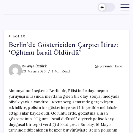
Skip
to
content
EĞITIM
Berlin’de Göstericiden Çarpıcı İtiraz:
‘Oğlumu İsrail Öldürdü’
Berlin’de
By
Ayşe Öztürk
yorumlar kapalı
Göstericiden
20 Mayıs 2026
1 Min Read
Çarpıcı
İtiraz:
‘Oğlumu
Almanya’nın başkenti Berlin’de, Filistin ile dayanışma
İsrail
yürüyüşü sırasında meydana gelen bir olay, sosyal medyada
Öldürdü’
için
büyük yankı uyandırdı. Kreuzberg semtinde gerçekleşen
etkinlikte, polisin bir göstericiye sert bir şekilde müdahale
ettiği anlar kaydedildi. Görüntülerde, gözaltına alınan
göstericinin, “Oğlumu İsrail öldürdü” diyerek polise karşı
duygusal bir tepki verdiği dikkat çekti. Bu olay, 16 Mayıs
tarihinde düzenlenen benzer bir yürüyüşte Berlin polisinin