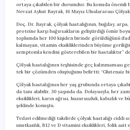
ortaya çıkabilen bir durumdur. Bu konuda önemli 
Nevzat Aykut Bayrak, 16 Mayıs Uluslararası Çölyak
Doç. Dr. Bayrak, çölyak hastalığının, buğday, arpa, 
proteine karşı bağırsakların geliştirdiği ömür boyu
toplumda her 100 kişiden birinde görüldüğünü ifade
kalmayan, vitamin eksikliklerinden büyüme geriliği
semptomla kendini gösterebilen bir hastalıktır” de
Çölyak hastalığının teşhisinde geç kalınmaması ge
tek bir çözümden oluştuğunu belirtti: “Glutensiz bir
Çölyak hastalığının her yaş grubunda ortaya çıkabil
da tanı alabilir, 30 yaşında da. Dolayısıyla, her z
eksiklikleri, karın ağrısı, huzursuzluk, kabızlık ve b
şeklinde konuştu.
Tedavi edilmediği takdirde çölyak hastalığı ciddi s
unutkanlık, B12 ve D vitamini eksiklikleri, folik asi