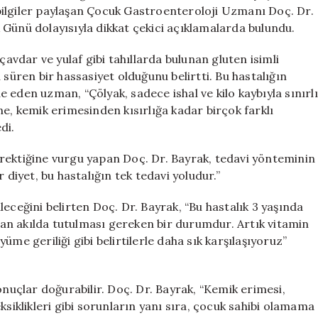
Karın
bilgiler paylaşan Çocuk Gastroenteroloji Uzmanı Doç. Dr.
Ağrısının
 Günü dolayısıyla dikkat çekici açıklamalarda bulundu.
Gizli
Sebebi
çavdar ve yulaf gibi tahıllarda bulunan gluten isimli
için
 süren bir hassasiyet olduğunu belirtti. Bu hastalığın
 eden uzman, “Çölyak, sadece ishal ve kilo kaybıyla sınırlı
ne, kemik erimesinden kısırlığa kadar birçok farklı
di.
rektiğine vurgu yapan Doç. Dr. Bayrak, tedavi yönteminin
 diyet, bu hastalığın tek tedavi yoludur.”
eceğini belirten Doç. Dr. Bayrak, “Bu hastalık 3 yaşında
aman akılda tutulması gereken bir durumdur. Artık vitamin
üyüme geriliği gibi belirtilerle daha sık karşılaşıyoruz”
onuçlar doğurabilir. Doç. Dr. Bayrak, “Kemik erimesi,
t eksiklikleri gibi sorunların yanı sıra, çocuk sahibi olamama