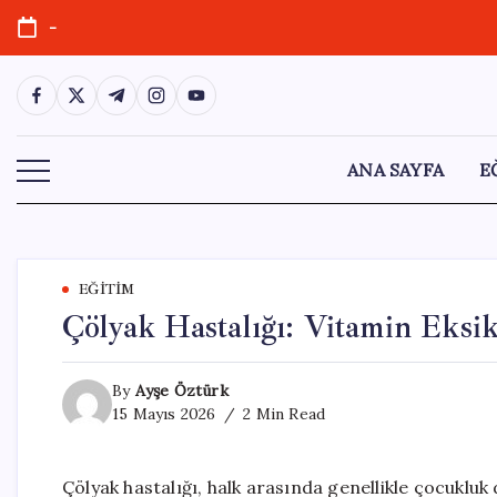
Skip
-
to
content
https://www.facebook.com/
https://twitter.com/
https://t.me/
https://www.instagram.com/
https://youtube.com/
ANA SAYFA
E
EĞITIM
Çölyak Hastalığı: Vitamin Eksik
By
Ayşe Öztürk
15 Mayıs 2026
2 Min Read
Çölyak hastalığı, halk arasında genellikle çocukluk 