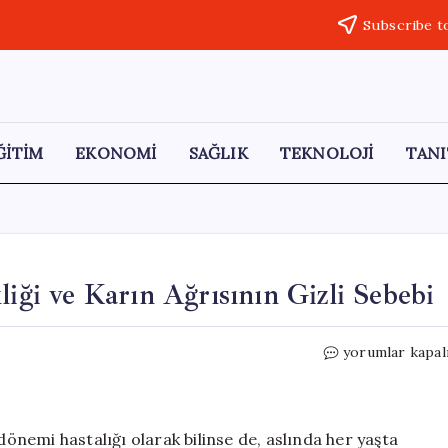
Subscribe t
ĞİTİM
EKONOMİ
SAĞLIK
TEKNOLOJİ
TANI
liği ve Karın Ağrısının Gizli Sebebi
Çölyak
yorumlar kapal
Hastalığı:
Vitamin
Eksikliği
ve
dönemi hastalığı olarak bilinse de, aslında her yaşta