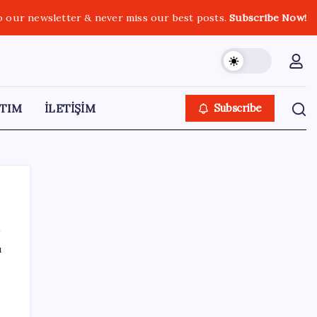
o our newsletter & never miss our best posts.
Subscribe Now!
TIM
İLETİŞİM
Subscribe
ı
SON YAZILAR
Xbox’a Yeni Özellikler Geliyor – PlayStation
Sahipleri Kıskanacak