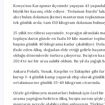
Konya’nın Karapınar ilçesinde yaşayan 43 yaşındaki
büyük bir kazanç elde ediyor. “Dolaman Kurdu” laka
alıcı bulan dolaman (keme) mantarının toplanması
tek günlük avda, tam 150 kilogram dolaman bulmay
25 yıllık tecrübesi sayesinde, toprağın altındaki m
toplayıcıların günde en fazla 10 kilo mantar topla
başına günlük 40 kilograma kadar çıkabiliyor. Dola
ifade eden Alkış, doğadan elde ettiği gelirle hayatın
olduğu dönemlerde turlara çıkıyoruz. Bu işten kaz
2024’te ise bir arsa sahibi oldum. Bu yıl da yağışlı
Ankara Polatlı, Yunak, Kırşehir ve Eskişehir gibi fa
kurup 3-4 günlük kamp yaparak ekip olarak günlük 1
ortalaması ise günlük 35-40 kilogram civarında.
Gözle görülmeyen mantarları bulmak için özel bir 
arama yaptığını belirten Alkış, bu işin sırrını şöy
mantarın nerede olabileceğini anlıyorum. Türkiye’n