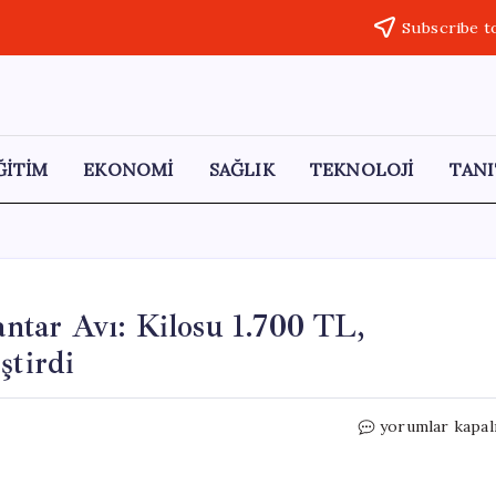
Subscribe t
ĞİTİM
EKONOMİ
SAĞLIK
TEKNOLOJİ
TANI
tar Avı: Kilosu 1.700 TL,
ştirdi
Dört
yorumlar kapal
Arkadaşın
Tek
Günlük