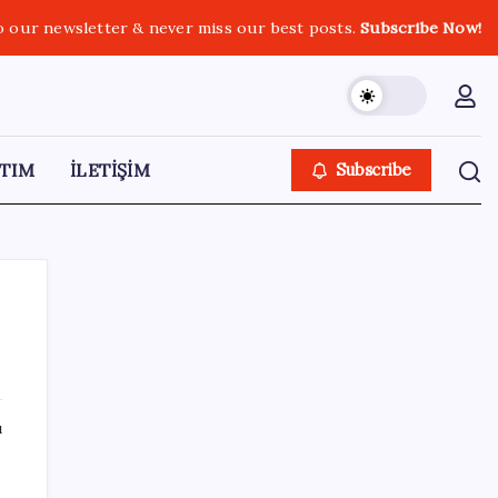
o our newsletter & never miss our best posts.
Subscribe Now!
TIM
İLETİŞİM
Subscribe
SON YAZILAR
ı
BYD Türkiye’de satışlarda sert düşüş:
Temmuzda 17 araç sattı