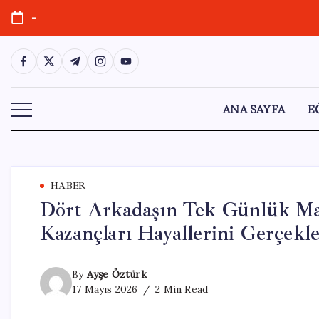
Skip
-
to
content
https://www.facebook.com/
https://twitter.com/
https://t.me/
https://www.instagram.com/
https://youtube.com/
ANA SAYFA
E
HABER
Dört Arkadaşın Tek Günlük Man
Kazançları Hayallerini Gerçekle
By
Ayşe Öztürk
17 Mayıs 2026
2 Min Read