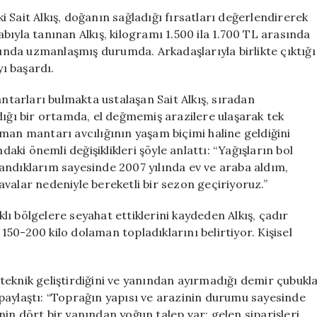
Mantar
 Sait Alkış, doğanın sağladığı fırsatları değerlendirerek
Avı:
bıyla tanınan Alkış, kilogramı 1.500 ila 1.700 TL arasında
Kilosu
nda uzmanlaşmış durumda. Arkadaşlarıyla birlikte çıktığı
1.700
ı başardı.
TL,
Kazançları
antarları bulmakta ustalaşan Sait Alkış, sıradan
Hayallerini
dığı bir ortamda, el değmemiş arazilere ulaşarak tek
Gerçekleştirdi
man mantarı avcılığının yaşam biçimi haline geldiğini
için
daki önemli değişiklikleri şöyle anlattı: “Yağışların bol
andıklarım sayesinde 2007 yılında ev ve araba aldım,
 havalar nedeniyle bereketli bir sezon geçiriyoruz.”
rklı bölgelere seyahat ettiklerini kaydeden Alkış, çadır
50-200 kilo dolaman topladıklarını belirtiyor. Kişisel
teknik geliştirdiğini ve yanından ayırmadığı demir çubukl
le paylaştı: “Toprağın yapısı ve arazinin durumu sayesinde
in dört bir yanından yoğun talep var; gelen siparişleri