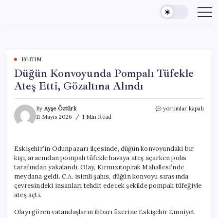
Skip
to
content
EĞITIM
Düğün Konvoyunda Pompalı Tüfekle
Ateş Etti, Gözaltına Alındı
Düğün
By
Ayşe Öztürk
yorumlar kapalı
Konvoyunda
11 Mayıs 2026
1 Min Read
Pompalı
Tüfekle
Ateş
Eskişehir’in Odunpazarı ilçesinde, düğün konvoyundaki bir
Etti,
kişi, aracından pompalı tüfekle havaya ateş açarken polis
Gözaltına
Alındı
tarafından yakalandı. Olay, Kırmızıtoprak Mahallesi’nde
için
meydana geldi. C.A. isimli şahıs, düğün konvoyu sırasında
çevresindeki insanları tehdit edecek şekilde pompalı tüfeğiyle
ateş açtı.
Olayı gören vatandaşların ihbarı üzerine Eskişehir Emniyet