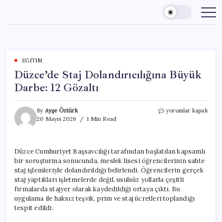
Skip
to
content
EĞITIM
Düzce’de Staj Dolandırıcılığına Büyük
Darbe: 12 Gözaltı
Düzce’de
By
Ayşe Öztürk
yorumlar kapalı
Staj
20 Mayıs 2026
1 Min Read
Dolandırıcılığına
Büyük
Darbe:
Düzce Cumhuriyet Başsavcılığı tarafından başlatılan kapsamlı
12
bir soruşturma sonucunda, meslek lisesi öğrencilerinin sahte
Gözaltı
için
staj işlemleriyle dolandırıldığı belirlendi. Öğrencilerin gerçek
staj yaptıkları işletmelerde değil, usulsüz yollarla çeşitli
firmalarda stajyer olarak kaydedildiği ortaya çıktı. Bu
uygulama ile haksız teşvik, prim ve staj ücretleri toplandığı
tespit edildi.