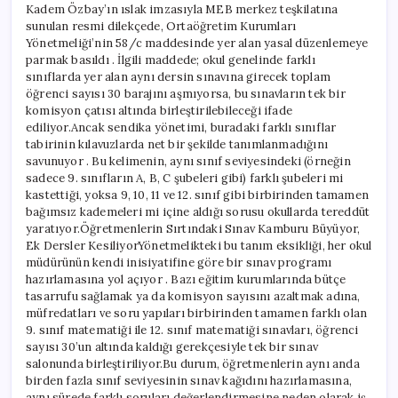
Kadem Özbay’ın ıslak imzasıyla MEB merkez teşkilatına
sunulan resmi dilekçede, Ortaöğretim Kurumları
Yönetmeliği’nin 58/c maddesinde yer alan yasal düzenlemeye
parmak basıldı . İlgili maddede; okul genelinde farklı
sınıflarda yer alan aynı dersin sınavına girecek toplam
öğrenci sayısı 30 barajını aşmıyorsa, bu sınavların tek bir
komisyon çatısı altında birleştirilebileceği ifade
ediliyor.Ancak sendika yönetimi, buradaki farklı sınıflar
tabirinin kılavuzlarda net bir şekilde tanımlanmadığını
savunuyor . Bu kelimenin, aynı sınıf seviyesindeki (örneğin
sadece 9. sınıfların A, B, C şubeleri gibi) farklı şubeleri mi
kastettiği, yoksa 9, 10, 11 ve 12. sınıf gibi birbirinden tamamen
bağımsız kademeleri mi içine aldığı sorusu okullarda tereddüt
yaratıyor.Öğretmenlerin Sırtındaki Sınav Kamburu Büyüyor,
Ek Dersler KesiliyorYönetmelikteki bu tanım eksikliği, her okul
müdürünün kendi inisiyatifine göre bir sınav programı
hazırlamasına yol açıyor . Bazı eğitim kurumlarında bütçe
tasarrufu sağlamak ya da komisyon sayısını azaltmak adına,
müfredatları ve soru yapıları birbirinden tamamen farklı olan
9. sınıf matematiği ile 12. sınıf matematiği sınavları, öğrenci
sayısı 30’un altında kaldığı gerekçesiyle tek bir sınav
salonunda birleştiriliyor.Bu durum, öğretmenlerin aynı anda
birden fazla sınıf seviyesinin sınav kağıdını hazırlamasına,
aynı sürede farklı soruları değerlendirmesine neden olarak iş