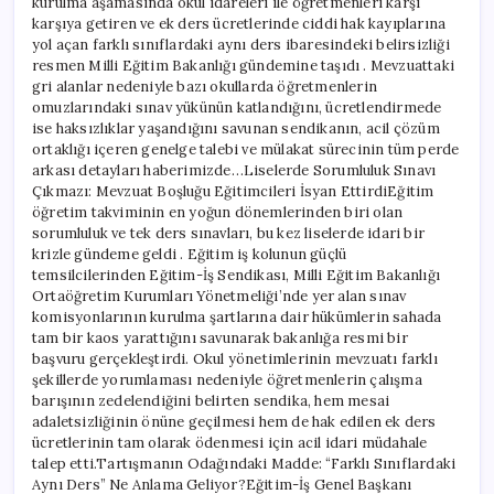
kurulma aşamasında okul idareleri ile öğretmenleri karşı
karşıya getiren ve ek ders ücretlerinde ciddi hak kayıplarına
yol açan farklı sınıflardaki aynı ders ibaresindeki belirsizliği
resmen Milli Eğitim Bakanlığı gündemine taşıdı . Mevzuattaki
gri alanlar nedeniyle bazı okullarda öğretmenlerin
omuzlarındaki sınav yükünün katlandığını, ücretlendirmede
ise haksızlıklar yaşandığını savunan sendikanın, acil çözüm
ortaklığı içeren genelge talebi ve mülakat sürecinin tüm perde
arkası detayları haberimizde…Liselerde Sorumluluk Sınavı
Çıkmazı: Mevzuat Boşluğu Eğitimcileri İsyan EttirdiEğitim
öğretim takviminin en yoğun dönemlerinden biri olan
sorumluluk ve tek ders sınavları, bu kez liselerde idari bir
krizle gündeme geldi . Eğitim iş kolunun güçlü
temsilcilerinden Eğitim-İş Sendikası, Milli Eğitim Bakanlığı
Ortaöğretim Kurumları Yönetmeliği’nde yer alan sınav
komisyonlarının kurulma şartlarına dair hükümlerin sahada
tam bir kaos yarattığını savunarak bakanlığa resmi bir
başvuru gerçekleştirdi. Okul yönetimlerinin mevzuatı farklı
şekillerde yorumlaması nedeniyle öğretmenlerin çalışma
barışının zedelendiğini belirten sendika, hem mesai
adaletsizliğinin önüne geçilmesi hem de hak edilen ek ders
ücretlerinin tam olarak ödenmesi için acil idari müdahale
talep etti.Tartışmanın Odağındaki Madde: “Farklı Sınıflardaki
Aynı Ders” Ne Anlama Geliyor?Eğitim-İş Genel Başkanı