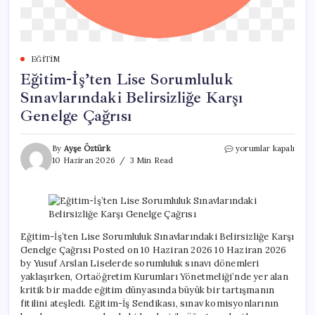
EĞITIM
Eğitim-İş’ten Lise Sorumluluk
Sınavlarındaki Belirsizliğe Karşı
Genelge Çağrısı
Eğitim-
By
Ayşe Öztürk
yorumlar kapalı
İş’ten
10 Haziran 2026
3 Min Read
Lise
Sorumluluk
Sınavlarındaki
Belirsizliğe
Karşı
Genelge
Eğitim-İş’ten Lise Sorumluluk Sınavlarındaki Belirsizliğe Karşı
Çağrısı
Genelge Çağrısı Posted on 10 Haziran 2026 10 Haziran 2026
için
by Yusuf Arslan Liselerde sorumluluk sınavı dönemleri
yaklaşırken, Ortaöğretim Kurumları Yönetmeliği’nde yer alan
kritik bir madde eğitim dünyasında büyük bir tartışmanın
fitilini ateşledi. Eğitim-İş Sendikası, sınav komisyonlarının