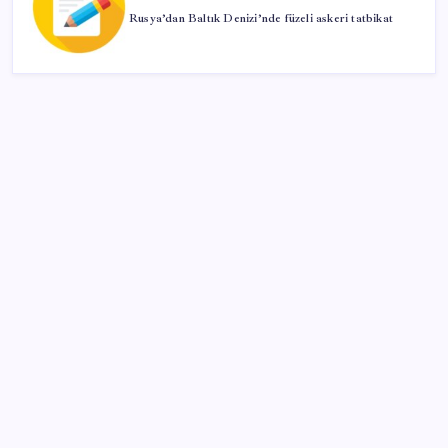
Rusya’dan Baltık Denizi’nde füzeli askeri tatbikat
SON YAZILAR
AB ambalaj kısıtlaması için düğmeye bastı
İçeride TMO desteği, dışarıda ‘Karadeniz’ krizi fiyatı
artırıyor! Buğdayda rekor karşılık buldu
Citi, üçüncü çeyrek petrol tahminini yükseltti
Porsche yöneticisinden Volkswagen’e maliyetleri