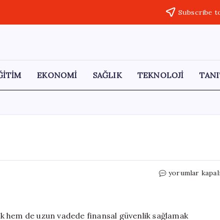
Subscribe t
ĞİTİM
EKONOMİ
SAĞLIK
TEKNOLOJİ
TANI
Evde
yorumlar kapal
Nasıl
Tasarruf
Yapılır?
için
k hem de uzun vadede finansal güvenlik sağlamak