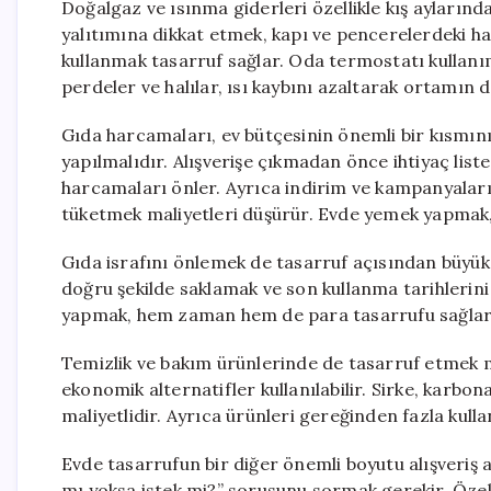
Doğalgaz ve ısınma giderleri özellikle kış aylarınd
yalıtımına dikkat etmek, kapı ve pencerelerdeki hav
kullanmak tasarruf sağlar. Oda termostatı kullanım
perdeler ve halılar, ısı kaybını azaltarak ortamın 
Gıda harcamaları, ev bütçesinin önemli bir kısmını 
yapılmalıdır. Alışverişe çıkmadan önce ihtiyaç list
harcamaları önler. Ayrıca indirim ve kampanyalar
tüketmek maliyetleri düşürür. Evde yemek yapmak
Gıda israfını önlemek de tasarruf açısından büyük
doğru şekilde saklamak ve son kullanma tarihlerini 
yapmak, hem zaman hem de para tasarrufu sağlar
Temizlik ve bakım ürünlerinde de tasarruf etmek 
ekonomik alternatifler kullanılabilir. Sirke, karb
maliyetlidir. Ayrıca ürünleri gereğinden fazla kul
Evde tasarrufun bir diğer önemli boyutu alışveriş al
mı yoksa istek mi?” sorusunu sormak gerekir. Özell