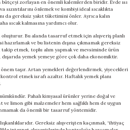
a bütçeyi zorlayan en önemli kalemlerden biridir. Evde ısı
a sızıntılarını önlemek ve kombiyi ideal sıcaklıkta
ı da gereksiz yakıt tüketimini önler. Ayrıca kalın
daha sıcak kalmasına yardımcı olur.
oluşturur. Bu alanda tasarruf etmek için alışveriş planlı
esi hazırlamak ve bu listenin dışına çıkmamak gereksiz
ı takip etmek, toplu alım yapmak ve mevsiminde ürün
, dışarıda yemek yemeye göre çok daha ekonomiktir.
 önem taşır. Artan yemekleri değerlendirmek, yiyecekleri
kontrol etmek israfı azaltır. Haftalık yemek planı
.
mümkündür. Pahalı kimyasal ürünler yerine doğal ve
onat ve limon gibi malzemeler hem sağlıklı hem de uygun
lanmamak da önemli bir tasarruf yöntemidir.
ışkanlıklarıdır. Gereksiz alışverişten kaçınmak, “ihtiyaç
ikle internet alışverişlerinde kontrolsüz harcamalar