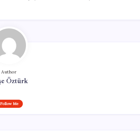
Author
şe Öztürk
Follow Me