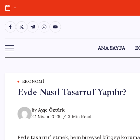
Skip
-
to
content
https://www.facebook.com/
https://twitter.com/
https://t.me/
https://www.instagram.com/
https://youtube.com/
ANA SAYFA
E
EKONOMI
Evde Nasıl Tasarruf Yapılır?
By
Ayşe Öztürk
22 Nisan 2026
3 Min Read
Evde tasarruf etmek, hem bireysel bütçeyi koruma