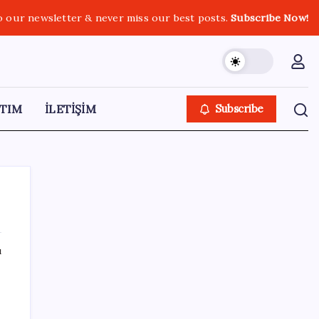
o our newsletter & never miss our best posts.
Subscribe Now!
TIM
İLETİŞİM
Subscribe
ı
SON YAZILAR
Xbox’a Yeni Özellikler Geliyor – PlayStation
Sahipleri Kıskanacak