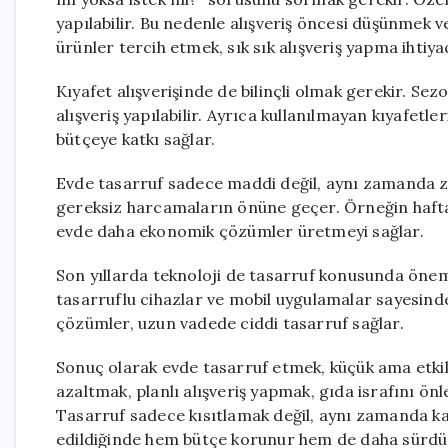
yapılabilir. Bu nedenle alışveriş öncesi düşünmek 
ürünler tercih etmek, sık sık alışveriş yapma ihtiyac
Kıyafet alışverişinde de bilinçli olmak gerekir. Sez
alışveriş yapılabilir. Ayrıca kullanılmayan kıyafetle
bütçeye katkı sağlar.
Evde tasarruf sadece maddi değil, aynı zamanda zama
gereksiz harcamaların önüne geçer. Örneğin haftal
evde daha ekonomik çözümler üretmeyi sağlar.
Son yıllarda teknoloji de tasarruf konusunda önemli 
tasarruflu cihazlar ve mobil uygulamalar sayesinde 
çözümler, uzun vadede ciddi tasarruf sağlar.
Sonuç olarak evde tasarruf etmek, küçük ama etkili
azaltmak, planlı alışveriş yapmak, gıda israfını önl
Tasarruf sadece kısıtlamak değil, aynı zamanda kay
edildiğinde hem bütçe korunur hem de daha sürdür