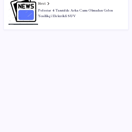
Next
Polestar 4 Tanıtıldı: Arka Camı Olmadan Gelen
Yenilikçi Elektrikli SUV
SON YAZILAR
Xbox’a Yeni Özellikler Geliyor – PlayStation Sahipleri
Kıskanacak
Yarım asırlık deri üreticisinden yeni şirket hamlesi
BYD Türkiye’de satışlarda sert düşüş: Temmuzda 17
araç sattı