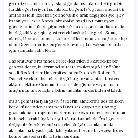
gen, diğer canlılarla kıyaslandığında insanlarda belirgin bir
farklılık gösteriyor. İnsanlarda bu gen, 197. pozisyondaki bir
amino asidin izoleisin yerine valin olarak değişmesiyle işlev
kazanıyor. Tarih öncesi akrabalarımızda bu mutasyonu
görmek mümkün değil; ancak Afrika’daki ortak atalarımızda
bu değişiklik gelişim göstererek baskın hale geldi. Sonuç
olarak, Homo sapiens, akıcı bir dil kullanma yeteneğine sahip
oldu. Diğer türler ise bu genetik avantajdan yoksun oldukları
için zamanla yok oldular.
Laboratuvar ortamında gerçekleştirilen dikkat çekici bir
genetik deney, bu evrimsel sürecin etkilerini gözler önüne
serdi. Rockefeller Üniversitesi’nden Profesör Robert B.
Darnell ve ekibi, insanlara özgü bu gen varyantını farelere
aktardı. Nature Communications dergisinde yayımlanan
araştırmanın sonuçları, bilim insanlarını derinden etkiledi.
İnsan genini taşıyan yavru farelerin, annelerine seslenirken
kendi türlerinden tamamen farklı ses kalıpları kullandığı
gözlemlendi. Projenin liderlerinden Yoko Tajima, bu durumu
bilimsel olarak büyük bir şok olarak tanımladı. Özel genetik
değişimlerle etkilenen bu fareler, doğal ortamlarındaki
akranlarına kıyasla çok daha yüksek frekansta ve çeşitli ses
kombinasyonları ile iletişim kurdular.