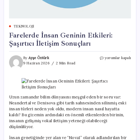
TEKNOLOJI
Farelerde İnsan Geninin Etkileri:
Şaşırtıcı İletişim Sonuçları
Farelerde
By
Ayşe Öztürk
yorumlar kapalı
İnsan
9 Haziran 2026
2 Min Read
Geninin
Etkileri:
Şaşırtıcı
İletişim
Sonuçları
için
Uzun zamandır bilim dünyasını meşgul eden bir soru var:
Neandertal ve Denisova gibi tarih sahnesinden silinmiş eski
insan türleri neden yok oldu, modern insan nasıl hayatta
kaldı? Bu gizemin ardındaki en önemli etkenlerden birinin,
insanın gelişmiş vokal iletişim yeteneği olabileceği
düşünülüyor.
İnsan genetiğinde yer alan ve “Nova1” olarak adlandırılan bir