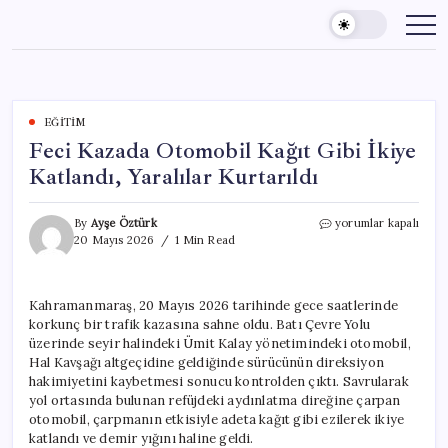
Skip
to
content
EĞITIM
Feci Kazada Otomobil Kağıt Gibi İkiye
Katlandı, Yaralılar Kurtarıldı
Feci
By
Ayşe Öztürk
yorumlar kapalı
Kazada
20 Mayıs 2026
1 Min Read
Otomobil
Kağıt
Gibi
Kahramanmaraş, 20 Mayıs 2026 tarihinde gece saatlerinde
İkiye
korkunç bir trafik kazasına sahne oldu. Batı Çevre Yolu
Katlandı,
Yaralılar
üzerinde seyir halindeki Ümit Kalay yönetimindeki otomobil,
Kurtarıldı
Hal Kavşağı altgeçidine geldiğinde sürücünün direksiyon
için
hakimiyetini kaybetmesi sonucu kontrolden çıktı. Savrularak
yol ortasında bulunan refüjdeki aydınlatma direğine çarpan
otomobil, çarpmanın etkisiyle adeta kağıt gibi ezilerek ikiye
katlandı ve demir yığını haline geldi.