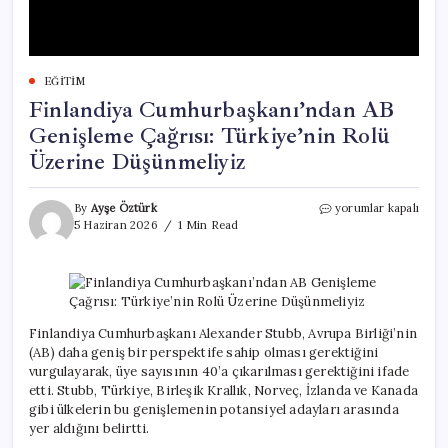
EĞITIM
Finlandiya Cumhurbaşkanı’ndan AB
Genişleme Çağrısı: Türkiye’nin Rolü
Üzerine Düşünmeliyiz
Finlandiya
By
Ayşe Öztürk
yorumlar kapalı
Cumhurbaşkanı’nda
5 Haziran 2026
1 Min Read
AB
Genişleme
Çağrısı:
Türkiye’nin
Rolü
Üzerine
Finlandiya Cumhurbaşkanı Alexander Stubb, Avrupa Birliği’nin
Düşünmeliyiz
(AB) daha geniş bir perspektife sahip olması gerektiğini
için
vurgulayarak, üye sayısının 40’a çıkarılması gerektiğini ifade
etti. Stubb, Türkiye, Birleşik Krallık, Norveç, İzlanda ve Kanada
gibi ülkelerin bu genişlemenin potansiyel adayları arasında
yer aldığını belirtti.