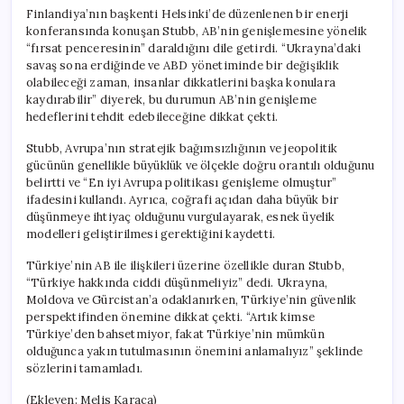
Finlandiya’nın başkenti Helsinki’de düzenlenen bir enerji
konferansında konuşan Stubb, AB’nin genişlemesine yönelik
“fırsat penceresinin” daraldığını dile getirdi. “Ukrayna’daki
savaş sona erdiğinde ve ABD yönetiminde bir değişiklik
olabileceği zaman, insanlar dikkatlerini başka konulara
kaydırabilir” diyerek, bu durumun AB’nin genişleme
hedeflerini tehdit edebileceğine dikkat çekti.
Stubb, Avrupa’nın stratejik bağımsızlığının ve jeopolitik
gücünün genellikle büyüklük ve ölçekle doğru orantılı olduğunu
belirtti ve “En iyi Avrupa politikası genişleme olmuştur”
ifadesini kullandı. Ayrıca, coğrafi açıdan daha büyük bir
düşünmeye ihtiyaç olduğunu vurgulayarak, esnek üyelik
modelleri geliştirilmesi gerektiğini kaydetti.
Türkiye’nin AB ile ilişkileri üzerine özellikle duran Stubb,
“Türkiye hakkında ciddi düşünmeliyiz” dedi. Ukrayna,
Moldova ve Gürcistan’a odaklanırken, Türkiye’nin güvenlik
perspektifinden önemine dikkat çekti. “Artık kimse
Türkiye’den bahsetmiyor, fakat Türkiye’nin mümkün
olduğunca yakın tutulmasının önemini anlamalıyız” şeklinde
sözlerini tamamladı.
(Ekleyen: Melis Karaca)