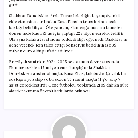
için
girdi.
Shakhtar Donetsk’in, Arda Turan liderliğinde şampiyonluk
elde etmesinin ardından Kaua Elias’ın transferine sıcak
baktığı belirtiliyor. Öte yandan, Flamengo’nun ara transfer
döneminde Kaua Elias için yaptığı 22 milyon euroluk teklifin
Ukrayna kulübü tarafından reddedildiği öğrenildi. Shakhtar’ın
genç yetenek için talep ettiği bonservis bedelinin ise 35
milyon euro olduğu ifade ediliyor.
Brezilyalı santrfor, 2024-2025 sezonunun devre arasında
Fluminense’den 17 milyon euro karşılığında Shakhtar
Donetsk’e transfer olmuştu. Kaua Elias, kulübüyle 3,5 yıllık bir
sözleşmeye sahip ve bu sezon 35 resmi maçta 11 gol atıp 7
asist gerçekleştirdi. Genç futbolcu, toplamda 2105 dakika süre
alarak takımına önemli katkılarda bulundu.