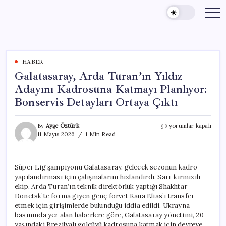
Skip
to
content
HABER
Galatasaray, Arda Turan’ın Yıldız
Adayını Kadrosuna Katmayı Planlıyor:
Bonservis Detayları Ortaya Çıktı
Galatasaray,
By
Ayşe Öztürk
yorumlar kapalı
Arda
11 Mayıs 2026
1 Min Read
Turan’ın
Yıldız
Adayını
Süper Lig şampiyonu Galatasaray, gelecek sezonun kadro
Kadrosuna
yapılandırması için çalışmalarını hızlandırdı. Sarı-kırmızılı
Katmayı
Planlıyor:
ekip, Arda Turan’ın teknik direktörlük yaptığı Shakhtar
Bonservis
Donetsk’te forma giyen genç forvet Kaua Elias’ı transfer
Detayları
etmek için girişimlerde bulunduğu iddia edildi. Ukrayna
Ortaya
basınında yer alan haberlere göre, Galatasaray yönetimi, 20
Çıktı
yaşındaki Brezilyalı golcüyü kadrosuna katmak için devreye