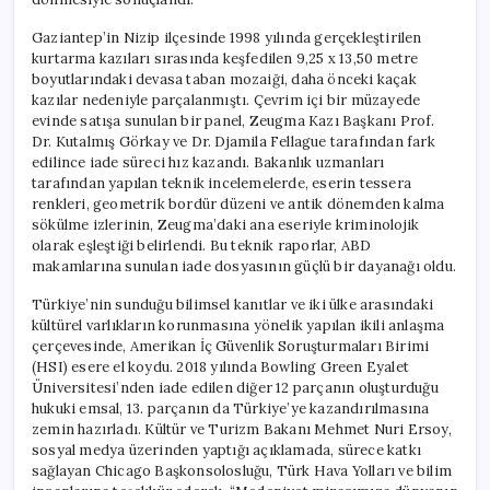
Gaziantep’in Nizip ilçesinde 1998 yılında gerçekleştirilen
kurtarma kazıları sırasında keşfedilen 9,25 x 13,50 metre
boyutlarındaki devasa taban mozaiği, daha önceki kaçak
kazılar nedeniyle parçalanmıştı. Çevrim içi bir müzayede
evinde satışa sunulan bir panel, Zeugma Kazı Başkanı Prof.
Dr. Kutalmış Görkay ve Dr. Djamila Fellague tarafından fark
edilince iade süreci hız kazandı. Bakanlık uzmanları
tarafından yapılan teknik incelemelerde, eserin tessera
renkleri, geometrik bordür düzeni ve antik dönemden kalma
sökülme izlerinin, Zeugma’daki ana eseriyle kriminolojik
olarak eşleştiği belirlendi. Bu teknik raporlar, ABD
makamlarına sunulan iade dosyasının güçlü bir dayanağı oldu.
Türkiye’nin sunduğu bilimsel kanıtlar ve iki ülke arasındaki
kültürel varlıkların korunmasına yönelik yapılan ikili anlaşma
çerçevesinde, Amerikan İç Güvenlik Soruşturmaları Birimi
(HSI) esere el koydu. 2018 yılında Bowling Green Eyalet
Üniversitesi’nden iade edilen diğer 12 parçanın oluşturduğu
hukuki emsal, 13. parçanın da Türkiye’ye kazandırılmasına
zemin hazırladı. Kültür ve Turizm Bakanı Mehmet Nuri Ersoy,
sosyal medya üzerinden yaptığı açıklamada, sürece katkı
sağlayan Chicago Başkonsolosluğu, Türk Hava Yolları ve bilim