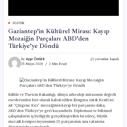
EĞITIM
Gaziantep’in Kültürel Mirası: Kayıp
Mozaiğin Parçaları ABD’den
Türkiye’ye Döndü
Gaziantep’in
By
Ayşe Öztürk
yorumlar kapalı
Kültürel
25 Mayıs 2026
2 Min Read
Mirası:
Kayıp
Mozaiğin
Parçaları
ABD’den
Türkiye’ye
Kültür ve Turizm Bakanlığı, dünya arkeoloji mirasının değerli
Döndü
eserlerinden biri olarak kabul edilen Zeugma Antik Kenti’ne
için
ait “Çingene Kızı” mozaiğinin kayıp bir parçasını daha,
ABD’den Türkiye’ye geri kazandırdı. Diplomasi ve bilimsel
çalışmaların iş birliğiyle gerçekleştirilen bu süreç, büyük
mozaik kompozisyonunun 13. parçasının ana vatanına
dönmesiyle sonuçlandı.