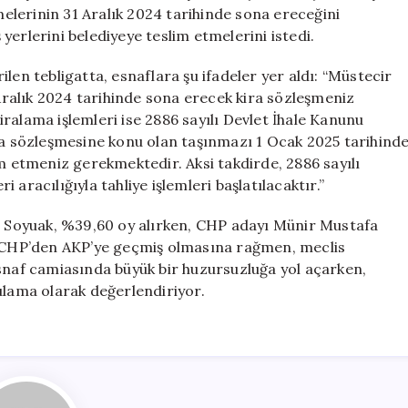
Bırakan
şmelerinin 31 Aralık 2024 tarihinde sona ereceğini
Karar
ş yerlerini belediyeye teslim etmelerini istedi.
için
len tebligatta, esnaflara şu ifadeler yer aldı: “Müstecir
ralık 2024 tarihinde sona erecek kira sözleşmeniz
ralama işlemleri ise 2886 sayılı Devlet İhale Kanunu
ira sözleşmesine konu olan taşınmazı 1 Ocak 2025 tarihind
im etmeniz gerekmektedir. Aksi takdirde, 2886 sayılı
aracılığıyla tahliye işlemleri başlatılacaktır.”
il Soyuak, %39,60 oy alırken, CHP adayı Münir Mustafa
e, CHP’den AKP’ye geçmiş olmasına rağmen, meclis
esnaf camiasında büyük bir huzursuzluğa yol açarken,
ulama olarak değerlendiriyor.