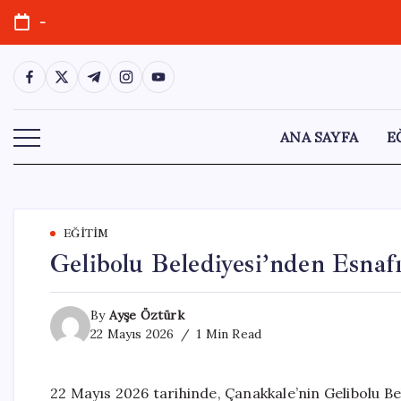
Skip
-
to
content
https://www.facebook.com/
https://twitter.com/
https://t.me/
https://www.instagram.com/
https://youtube.com/
ANA SAYFA
E
EĞITIM
Gelibolu Belediyesi’nden Esna
By
Ayşe Öztürk
22 Mayıs 2026
1 Min Read
22 Mayıs 2026 tarihinde, Çanakkale’nin Gelibolu Bel