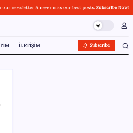
o our newsletter & never miss our best posts.
Subscribe Now!
TIM
İLETİŞİM
Subscribe
ı
SON YAZILAR
ChatGPT Artık Adobe Araçlarıyla İçerik
Üretebiliyor: 70 Farklı Araç