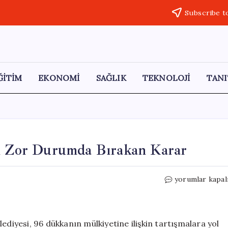
Subscribe t
ĞİTİM
EKONOMİ
SAĞLIK
TEKNOLOJİ
TANI
fı Zor Durumda Bırakan Karar
Gelibolu
yorumlar kapal
Belediyesi’nden
Esnafı
Zor
Durumda
ediyesi, 96 dükkanın mülkiyetine ilişkin tartışmalara yol