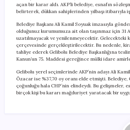
açan bir karar aldı. AKP’li belediye, esnafın sözle
belirterek, dükkan sahiplerinden yılbaşı itibarıyla i
Belediye Başkanı Ali Kamil Soyuak imzasıyla gönderi
olduğunuz kurumumuza ait olan taşınmaz için 31 A
uzatılmayacak ve yenilenmeyecektir. Gelecekteki ki
çerçevesinde gerçekleştirilecektir. Bu nedenle, k
tahliye ederek Gelibolu Belediye Başkanlığına tesl
Kanun’un 75. Maddesi gereğince mülki idare amirleri 
Gelibolu yerel seçimlerinde AKP’nin adayı Ali Kam
Özacar ise %37,70 oy oranı elde etmişti. Belediy
çoğunluğu hala CHP’nin elindeydi. Bu gelişmeler, 
birçok kişi bu kararı mağduriyet yaratacak bir uyg