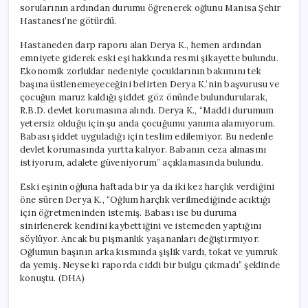
sorularının ardından durumu öğrenerek oğlunu Manisa Şehir
Hastanesi’ne götürdü.
Hastaneden darp raporu alan Derya K., hemen ardından
emniyete giderek eski eşi hakkında resmi şikayette bulundu.
Ekonomik zorluklar nedeniyle çocuklarının bakımını tek
başına üstlenemeyeceğini belirten Derya K.’nin başvurusu ve
çocuğun maruz kaldığı şiddet göz önünde bulundurularak,
R.B.D. devlet korumasına alındı. Derya K., “Maddi durumum
yetersiz olduğu için şu anda çocuğumu yanıma alamıyorum.
Babası şiddet uyguladığı için teslim edilemiyor. Bu nedenle
devlet korumasında yurtta kalıyor. Babanın ceza almasını
istiyorum, adalete güveniyorum” açıklamasında bulundu.
Eski eşinin oğluna haftada bir ya da iki kez harçlık verdiğini
öne süren Derya K., “Oğlum harçlık verilmediğinde acıktığı
için öğretmeninden istemiş. Babası ise bu duruma
sinirlenerek kendini kaybettiğini ve istemeden yaptığını
söylüyor. Ancak bu pişmanlık yaşananları değiştirmiyor.
Oğlumun başının arka kısmında şişlik vardı, tokat ve yumruk
da yemiş. Neyse ki raporda ciddi bir bulgu çıkmadı” şeklinde
konuştu. (DHA)