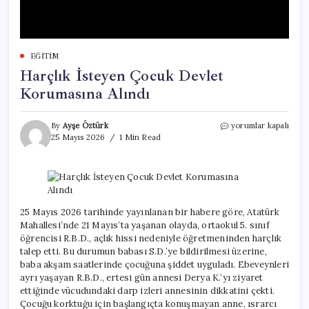
EĞITIM
Harçlık İsteyen Çocuk Devlet
Korumasına Alındı
Harçlık
By
Ayşe Öztürk
yorumlar kapalı
İsteyen
25 Mayıs 2026
1 Min Read
Çocuk
Devlet
Korumasına
Alındı
için
25 Mayıs 2026 tarihinde yayınlanan bir habere göre, Atatürk
Mahallesi’nde 21 Mayıs’ta yaşanan olayda, ortaokul 5. sınıf
öğrencisi R.B.D., açlık hissi nedeniyle öğretmeninden harçlık
talep etti. Bu durumun babası S.D.’ye bildirilmesi üzerine,
baba akşam saatlerinde çocuğuna şiddet uyguladı. Ebeveynleri
ayrı yaşayan R.B.D., ertesi gün annesi Derya K.’yı ziyaret
ettiğinde vücudundaki darp izleri annesinin dikkatini çekti.
Çocuğu korktuğu için başlangıçta konuşmayan anne, ısrarcı