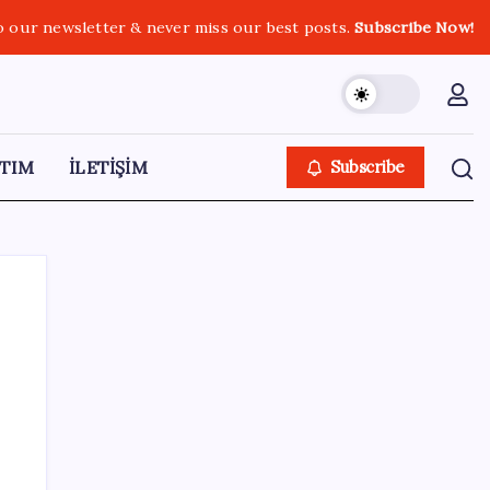
o our newsletter & never miss our best posts.
Subscribe Now!
TIM
İLETİŞİM
Subscribe
SON YAZILAR
Xbox’a Yeni Özellikler Geliyor – PlayStation
Sahipleri Kıskanacak