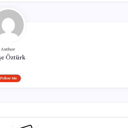
Author
şe Öztürk
Follow Me