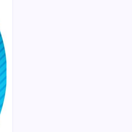
Yarım asırlık deri üreticisinden yeni şirket
hamlesi
BYD Türkiye’de satışlarda sert düşüş:
Temmuzda 17 araç sattı
Rusya’da yeni otomobil satışları yüzde 10
arttı
Bu protein olmadan kaslar kendini
onaramıyor: Bilim insanlarından kritik
keşif!
Bankacılık devi UBS duyurdu: Altını yeniden
uçuracak iki önemli gelişme!
Havuza girenlere ‘kulak’ uyarısı geldi
Mersin’deki orman yangını ikinci gününde
kontrol altına alındı
Tarlasına 2 aynı iç çamaşırını gömdü: 2 ay
sonra çıkarınca gerçek ortaya çıktı