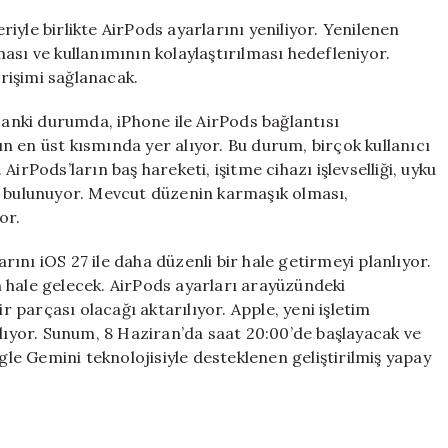
Menüsü
yle birlikte AirPods ayarlarını yeniliyor. Yenilenen
Geliştiriliyor
ası ve kullanımının kolaylaştırılması hedefleniyor.
için
erişimi sağlanacak.
u anki durumda, iPhone ile AirPods bağlantısı
 en üst kısmında yer alıyor. Bu durum, birçok kullanıcı
irPods’ların baş hareketi, işitme cihazı işlevselliği, uyku
liği bulunuyor. Mevcut düzenin karmaşık olması,
or.
ını iOS 27 ile daha düzenli bir hale getirmeyi planlıyor.
in hale gelecek. AirPods ayarları arayüzündeki
ir parçası olacağı aktarılıyor. Apple, yeni işletim
yor. Sunum, 8 Haziran’da saat 20:00’de başlayacak ve
ogle Gemini teknolojisiyle desteklenen geliştirilmiş yapay