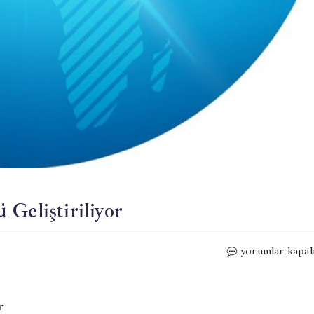
Geliştiriliyor
iOS
yorumlar kapal
27
ile
AirPods
Ayar