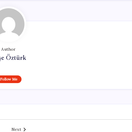
Author
şe Öztürk
Follow Me
Next