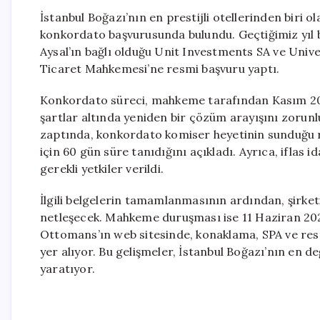
İstanbul Boğazı’nın en prestijli otellerinden biri 
konkordato başvurusunda bulundu. Geçtiğimiz yıl be
Aysal’ın bağlı olduğu Unit Investments SA ve Univ
Ticaret Mahkemesi’ne resmi başvuru yaptı.
Konkordato süreci, mahkeme tarafından Kasım 202
şartlar altında yeniden bir çözüm arayışını zorunl
zaptında, konkordato komiser heyetinin sunduğu r
için 60 gün süre tanıdığını açıkladı. Ayrıca, iflas i
gerekli yetkiler verildi.
İlgili belgelerin tamamlanmasının ardından, şirket
netleşecek. Mahkeme duruşması ise 11 Haziran 2026
Ottomans’ın web sitesinde, konaklama, SPA ve resto
yer alıyor. Bu gelişmeler, İstanbul Boğazı’nın en de
yaratıyor.