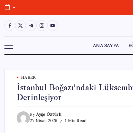
Skip
-
to
content
https://www.facebook.com/
https://twitter.com/
https://t.me/
https://www.instagram.com/
https://youtube.com/
ANA SAYFA
E
HABER
İstanbul Boğazı’ndaki Lüksembu
Derinleşiyor
By
Ayşe Öztürk
27 Nisan 2026
1 Min Read