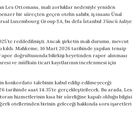
Otelin
olan Les Ottomans, mali zorluklar nedeniyle yeniden
Mali
nzer bir süreçten geçen otelin sahibi, iş insanı Ünal
Krizi
ersal Luxembourg Group SA, bu defa İstanbul 3’üncü Asliye
Derinleşiyor
için
5’te reddedilmişti. Ancak şirketin mali durumu, mevcut
u kıldı. Mahkeme, 16 Mart 2026 tarihinde yapılan tensip
apor doğrultusunda bilirkişi heyetinden rapor alınması
daresi ve müflisin ticari kayıtlarının incelenmesi için
in konkordato talebinin kabul edilip edilmeyeceği
 tarihinde saat 14:35’te gerçekleştirilecek. Bu arada, Le
ran hizmetlerinin kısa bir süreliğine kapalı olduğu bilgis
ğerli otellerinden birinin geleceği hakkında soru işaretleri