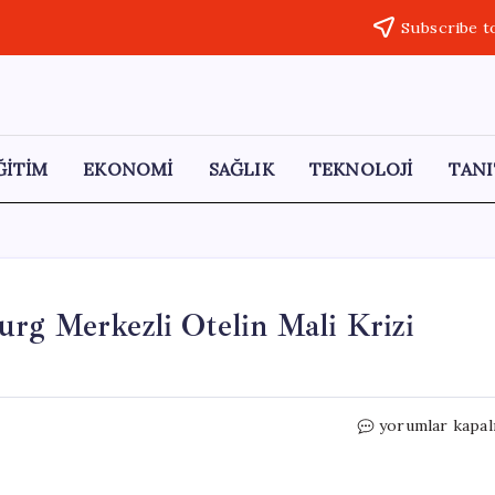
Subscribe t
ĞİTİM
EKONOMİ
SAĞLIK
TEKNOLOJİ
TANI
rg Merkezli Otelin Mali Krizi
İstanbul
yorumlar kapal
Boğazı’ndaki
Lüksemburg
Merkezli