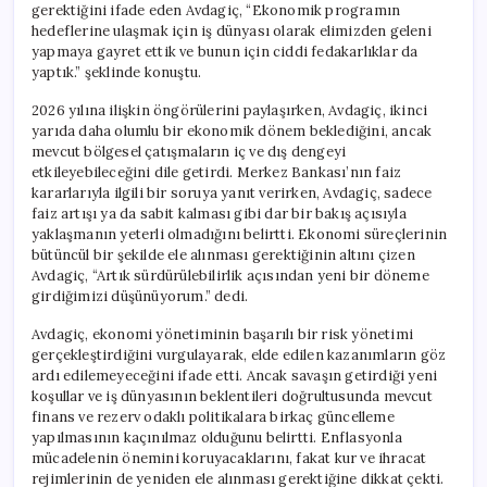
gerektiğini ifade eden Avdagiç, “Ekonomik programın
hedeflerine ulaşmak için iş dünyası olarak elimizden geleni
yapmaya gayret ettik ve bunun için ciddi fedakarlıklar da
yaptık.” şeklinde konuştu.
2026 yılına ilişkin öngörülerini paylaşırken, Avdagiç, ikinci
yarıda daha olumlu bir ekonomik dönem beklediğini, ancak
mevcut bölgesel çatışmaların iç ve dış dengeyi
etkileyebileceğini dile getirdi. Merkez Bankası’nın faiz
kararlarıyla ilgili bir soruya yanıt verirken, Avdagiç, sadece
faiz artışı ya da sabit kalması gibi dar bir bakış açısıyla
yaklaşmanın yeterli olmadığını belirtti. Ekonomi süreçlerinin
bütüncül bir şekilde ele alınması gerektiğinin altını çizen
Avdagiç, “Artık sürdürülebilirlik açısından yeni bir döneme
girdiğimizi düşünüyorum.” dedi.
Avdagiç, ekonomi yönetiminin başarılı bir risk yönetimi
gerçekleştirdiğini vurgulayarak, elde edilen kazanımların göz
ardı edilemeyeceğini ifade etti. Ancak savaşın getirdiği yeni
koşullar ve iş dünyasının beklentileri doğrultusunda mevcut
finans ve rezerv odaklı politikalara birkaç güncelleme
yapılmasının kaçınılmaz olduğunu belirtti. Enflasyonla
mücadelenin önemini koruyacaklarını, fakat kur ve ihracat
rejimlerinin de yeniden ele alınması gerektiğine dikkat çekti.