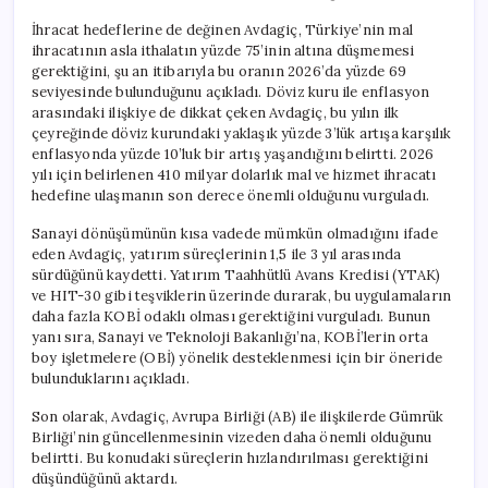
İhracat hedeflerine de değinen Avdagiç, Türkiye’nin mal
ihracatının asla ithalatın yüzde 75’inin altına düşmemesi
gerektiğini, şu an itibarıyla bu oranın 2026’da yüzde 69
seviyesinde bulunduğunu açıkladı. Döviz kuru ile enflasyon
arasındaki ilişkiye de dikkat çeken Avdagiç, bu yılın ilk
çeyreğinde döviz kurundaki yaklaşık yüzde 3’lük artışa karşılık
enflasyonda yüzde 10’luk bir artış yaşandığını belirtti. 2026
yılı için belirlenen 410 milyar dolarlık mal ve hizmet ihracatı
hedefine ulaşmanın son derece önemli olduğunu vurguladı.
Sanayi dönüşümünün kısa vadede mümkün olmadığını ifade
eden Avdagiç, yatırım süreçlerinin 1,5 ile 3 yıl arasında
sürdüğünü kaydetti. Yatırım Taahhütlü Avans Kredisi (YTAK)
ve HIT-30 gibi teşviklerin üzerinde durarak, bu uygulamaların
daha fazla KOBİ odaklı olması gerektiğini vurguladı. Bunun
yanı sıra, Sanayi ve Teknoloji Bakanlığı’na, KOBİ’lerin orta
boy işletmelere (OBİ) yönelik desteklenmesi için bir öneride
bulunduklarını açıkladı.
Son olarak, Avdagiç, Avrupa Birliği (AB) ile ilişkilerde Gümrük
Birliği’nin güncellenmesinin vizeden daha önemli olduğunu
belirtti. Bu konudaki süreçlerin hızlandırılması gerektiğini
düşündüğünü aktardı.