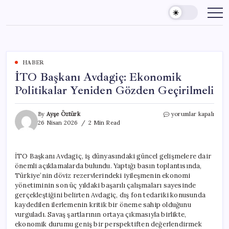
Skip
to
content
HABER
İTO Başkanı Avdagiç: Ekonomik
Politikalar Yeniden Gözden Geçirilmeli
İTO
By
Ayşe Öztürk
yorumlar kapalı
Başkanı
26 Nisan 2026
2 Min Read
Avdagiç:
Ekonomik
Politikalar
İTO Başkanı Avdagiç, iş dünyasındaki güncel gelişmelere dair
Yeniden
önemli açıklamalarda bulundu. Yaptığı basın toplantısında,
Gözden
Geçirilmeli
Türkiye’nin döviz rezervlerindeki iyileşmenin ekonomi
için
yönetiminin son üç yıldaki başarılı çalışmaları sayesinde
gerçekleştiğini belirten Avdagiç, dış fon tedariki konusunda
kaydedilen ilerlemenin kritik bir öneme sahip olduğunu
vurguladı. Savaş şartlarının ortaya çıkmasıyla birlikte,
ekonomik durumu geniş bir perspektiften değerlendirmek