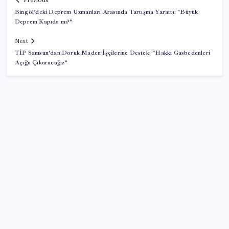
Previous
Bingöl’deki Deprem Uzmanları Arasında Tartışma Yarattı: “Büyük
Deprem Kapıda mı?”
Next
TİP Samsun’dan Doruk Maden İşçilerine Destek: “Hakkı Gasbedenleri
Açığa Çıkaracağız”
SON YAZILAR
AB ambalaj kısıtlaması için düğmeye bastı
İçeride TMO desteği, dışarıda ‘Karadeniz’ krizi fiyatı
artırıyor! Buğdayda rekor karşılık buldu