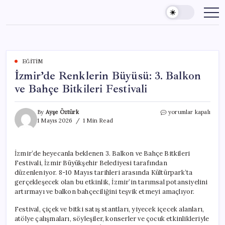
Skip
to
content
EĞITIM
İzmir’de Renklerin Büyüsü: 3. Balkon
ve Bahçe Bitkileri Festivali
İzmir’de
By
Ayşe Öztürk
yorumlar kapalı
Renklerin
1 Mayıs 2026
1 Min Read
Büyüsü:
3.
Balkon
İzmir’de heyecanla beklenen 3. Balkon ve Bahçe Bitkileri
ve
Festivali, İzmir Büyükşehir Belediyesi tarafından
Bahçe
Bitkileri
düzenleniyor. 8-10 Mayıs tarihleri arasında Kültürpark’ta
Festivali
gerçekleşecek olan bu etkinlik, İzmir’in tarımsal potansiyelini
için
artırmayı ve balkon bahçeciliğini teşvik etmeyi amaçlıyor.
Festival, çiçek ve bitki satış stantları, yiyecek içecek alanları,
atölye çalışmaları, söyleşiler, konserler ve çocuk etkinlikleriyle