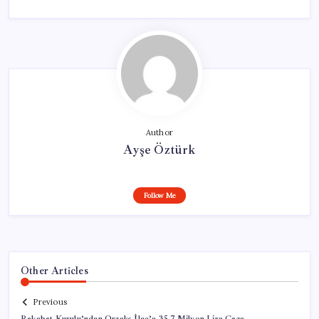
Author
Ayşe Öztürk
Follow Me
Other Articles
Previous
Rekabet Kurulu’ndan Orzaks İlaç’a 35,7 Milyon Lira Ceza