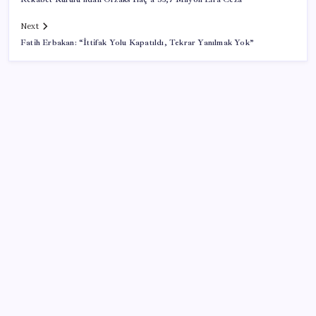
Next
Fatih Erbakan: “İttifak Yolu Kapatıldı, Tekrar Yanılmak Yok”
SON YAZILAR
Xbox’a Yeni Özellikler Geliyor – PlayStation Sahipleri
Kıskanacak
Yarım asırlık deri üreticisinden yeni şirket hamlesi
BYD Türkiye’de satışlarda sert düşüş: Temmuzda 17
araç sattı