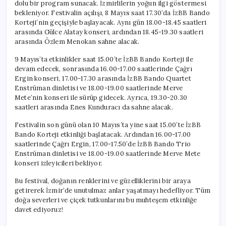
dolu bir program sunacak. İzmirlilerin yoğun ilgi göstermesi
bekleniyor. Festivalin açılışı, 8 Mayıs saat 17.30’da İzBB Bando
Korteji’nin geçişiyle başlayacak. Aynı gün 18.00-18.45 saatleri
arasında Gülce Alatay konseri, ardından 18.45-19.30 saatleri
arasında Özlem Menokan sahne alacak.
9 Mayıs’ta etkinlikler saat 15.00’te İzBB Bando Korteji ile
devam edecek, sonrasında 16.00-17.00 saatlerinde Çağrı
Ergin konseri, 17.00-17.30 arasında İzBB Bando Quartet
Enstrüman dinletisi ve 18.00-19.00 saatlerinde Merve
Mete’nin konseri ile sürüp gidecek. Ayrıca, 19.30-20.30
saatleri arasında Enes Kunduracı da sahne alacak.
Festivalin son günü olan 10 Mayıs’ta yine saat 15.00’te İzBB
Bando Korteji etkinliği başlatacak. Ardından 16.00-17.00
saatlerinde Çağrı Ergin, 17.00-17.50’de İzBB Bando Trio
Enstrüman dinletisi ve 18.00-19.00 saatlerinde Merve Mete
konseri izleyicileri bekliyor.
Bu festival, doğanın renklerini ve güzelliklerini bir araya
getirerek İzmir’de unutulmaz anlar yaşatmayı hedefliyor. Tüm
doğa severleri ve çiçek tutkunlarını bu muhteşem etkinliğe
davet ediyoruz!