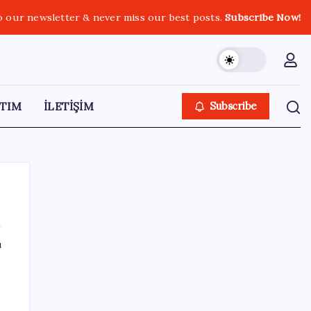
o our newsletter & never miss our best posts.
Subscribe Now!
TIM
İLETİŞİM
Subscribe
ı
SON YAZILAR
Citi, üçüncü çeyrek petrol tahminini
yükseltti