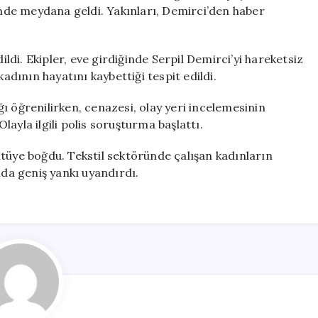
Bulundu
i’nde meydana geldi. Yakınları, Demirci’den haber
için
ildi. Ekipler, eve girdiğinde Serpil Demirci’yi hareketsiz
kadının hayatını kaybettiği tespit edildi.
ı öğrenilirken, cenazesi, olay yeri incelemesinin
ayla ilgili polis soruşturma başlattı.
tüye boğdu. Tekstil sektöründe çalışan kadınların
mda geniş yankı uyandırdı.