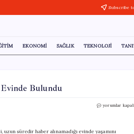
Subscribe t
ĞİTİM
EKONOMİ
SAĞLIK
TEKNOLOJİ
TANI
n Evinde Bulundu
Karabük’te
yorumlar kapal
Tekstil
İşçisi
Kadın
Evinde
rci, uzun süredir haber alınamadığı evinde yaşamını