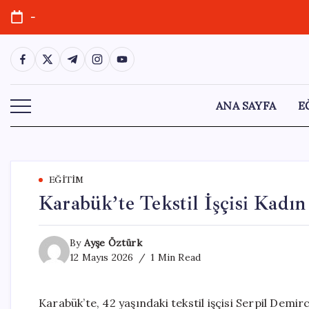
Skip
-
to
content
https://www.facebook.com/
https://twitter.com/
https://t.me/
https://www.instagram.com/
https://youtube.com/
ANA SAYFA
E
EĞITIM
Karabük’te Tekstil İşçisi Kadı
By
Ayşe Öztürk
12 Mayıs 2026
1 Min Read
Karabük’te, 42 yaşındaki tekstil işçisi Serpil Demi