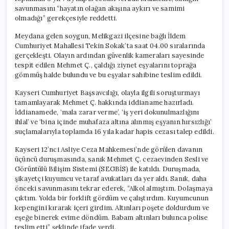
savunmasını “hayatın olağan akışına aykırı ve samimi
olmadığı” gerekçesiyle reddetti.
Meydana gelen soygun, Melikgazi ilçesine bağlı İldem
Cumhuriyet Mahallesi Tekin Sokak’ta saat 04.00 sıralarında
gerçekleşti. Olayın ardından güvenlik kameraları sayesinde
tespit edilen Mehmet Ç., çaldığı ziynet eşyalarını toprağa
gömmüş halde bulundu ve bu eşyalar sahibine teslim edildi.
Kayseri Cumhuriyet Başsavcılığı, olayla ilgili soruşturmayı
tamamlayarak Mehmet Ç. hakkında iddianame hazırladı.
İddianamede, ‘mala zarar verme’, ‘iş yeri dokunulmazlığını
ihlal’ ve ‘bina içinde muhafaza altına alınmış eşyanın hırsızlığı’
suçlamalarıyla toplamda 16 yıla kadar hapis cezası talep edildi.
Kayseri 12’nci Asliye Ceza Mahkemesi’nde görülen davanın
üçüncü duruşmasında, sanık Mehmet Ç. cezaevinden Sesli ve
Görüntülü Bilişim Sistemi (SEGBİS) ile katıldı. Duruşmada,
şikayetçi kuyumcu ve taraf avukatları da yer aldı. Sanık, daha
önceki savunmasını tekrar ederek, “Alkol almıştım. Dolaşmaya
çıktım. Yolda bir forklift gördüm ve çalıştırdım. Kuyumcunun
kepengini kırarak içeri girdim. Altınları poşete doldurdum ve
eşeğe binerek evime döndüm. Babam altınları bulunca polise
teslim etti” şeklinde ifade verdi.