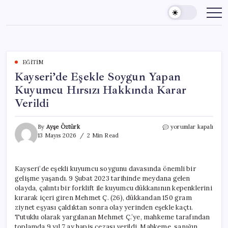
Skip
to
content
EĞITIM
Kayseri’de Eşekle Soygun Yapan
Kuyumcu Hırsızı Hakkında Karar
Verildi
Kayseri’de
By
Ayşe Öztürk
yorumlar kapalı
Eşekle
13 Mayıs 2026
2 Min Read
Soygun
Yapan
Kuyumcu
Kayseri’de eşekli kuyumcu soygunu davasında önemli bir
Hırsızı
gelişme yaşandı. 9 Şubat 2023 tarihinde meydana gelen
Hakkında
Karar
olayda, çalıntı bir forklift ile kuyumcu dükkanının kepenklerini
Verildi
kırarak içeri giren Mehmet Ç. (26), dükkandan 150 gram
için
ziynet eşyası çaldıktan sonra olay yerinden eşekle kaçtı.
Tutuklu olarak yargılanan Mehmet Ç.’ye, mahkeme tarafından
toplamda 9 yıl 7 ay hapis cezası verildi. Mahkeme, sanığın