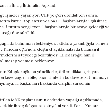
Var?
Sözcüsü
İhraç
gelişmeler yaşanıyor. CHP’ye geri döndükten sonra,
İhtimalini
tim kurulu toplantısında bazı il başkanlarıyla ilgili ihraç
Açıkladı
halif tutum sergileyen il başkanlarıyla bir araya geleceği v
için
lacağı öne sürüldü.
çağrıda bulunması bekleniyor. İktidara yakınlığıyla bilinen
Kılıçdaroğlu’nun, eleştirel açıklamalarda bulunan il
melerini isteyeceği belirtiliyor. Kılıçdaroğlu’nun il
n” mesajı vermesi bekleniyor.
ın Kılıçdaroğlu’na yönelik eleştirileri dikkat çekiyor.
merkeze çağırsa bile, bazı isimlerin bu davete katılmamayı
 uymayan il başkanları hakkında disiplin sürecinin
tirilen MYK toplantısının ardından yaptığı açıklamada,
ek bir ihraç dalgasının sinyalini verdi. Sarı, “Kırmızı