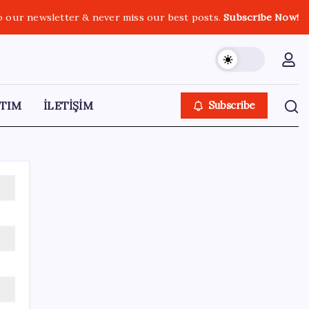
o our newsletter & never miss our best posts.
Subscribe Now!
TIM
İLETİŞİM
Subscribe
SON YAZILAR
Xbox’a Yeni Özellikler Geliyor – PlayStation
Sahipleri Kıskanacak