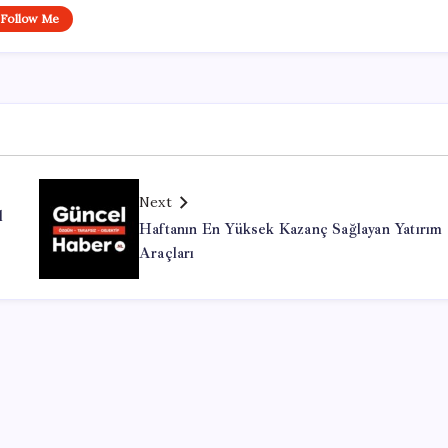
Follow Me
Next
l
Haftanın En Yüksek Kazanç Sağlayan Yatırım
Araçları
Office Lisans Satın Al