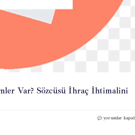
ler Var? Sözcüsü İhraç İhtimalini
Kılıçdaroğlu’nu
yorumlar kapal
Hedefinde
Kimler