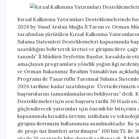
Kırsal Kalkınma Yatırımları Desteklemelerinde baş
2026 by Yusuf Arslan Muğla İl Tarım ve Orman Mü
tarafından yürütülen Kırsal Kalkınma Yatırımları
Sulama Sistemleri Desteklemeleri kapsamında başv
uzatıldığını belirterek üretici ve girişimcilere çağ
tanındı” İl Müdürü Seyfettin Baydar, kırsalda üret
amaçlayan programlara yönelik yoğun ilgi nedeniyle
ve Orman Bakanımız İbrahim Yumaklı’nın açıkladığ
Programı ile Tasarruflu Tarımsal Sulama Sisteml
2026 tarihine kadar uzatılmıştır. Üreticilerimizin 
başvurularını tamamlamalarını bekliyoruz” dedi. K
Desteklemeleri için son başvuru tarihi 30 Haziran 
güçlendirecek yatırımlar için önemli bir bütçenin a
kapsamında kırsalda üretim, istihdam ve teknoloji
girişimcilerimizin kullanımına sunulmaktadır. Bu 
de proje üst limitleri artırılmıştır” 100 bin TL ile
yüzde 70 oranında hibe desteği sağlanacak. İl Müd