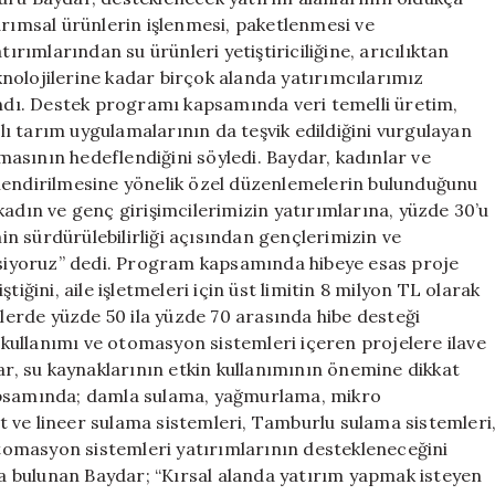
arımsal ürünlerin işlenmesi, paketlenmesi ve
ımlarından su ürünleri yetiştiriciliğine, arıcılıktan
eknolojilerine kadar birçok alanda yatırımcılarımız
andı. Destek programı kapsamında veri temelli üretim,
ı tarım uygulamalarının da teşvik edildiğini vurgulayan
asının hedeflendiğini söyledi. Baydar, kadınlar ve
çlendirilmesine yönelik özel düzenlemelerin bulunduğunu
kadın ve genç girişimcilerimizin yatırımlarına, yüzde 30’u
min sürdürülebilirliği açısından gençlerimizin ve
iyoruz” dedi. Program kapsamında hibeye esas proje
iğini, aile işletmeleri için üst limitin 8 milyon TL olarak
elerde yüzde 50 ila yüzde 70 arasında hibe desteği
i kullanımı ve otomasyon sistemleri içeren projelere ilave
dar, su kaynaklarının etkin kullanımının önemine dikkat
kapsamında; damla sulama, yağmurlama, mikro
 ve lineer sulama sistemleri, Tamburlu sulama sistemleri
 otomasyon sistemleri yatırımlarının destekleneceğini
ıda bulunan Baydar; “Kırsal alanda yatırım yapmak isteyen