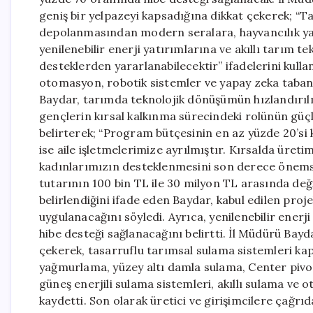
geniş bir yelpazeyi kapsadığına dikkat çekerek; “T
depolanmasından modern seralara, hayvancılık yatır
yenilenebilir enerji yatırımlarına ve akıllı tarım t
desteklerden yararlanabilecektir” ifadelerini kull
otomasyon, robotik sistemler ve yapay zeka tabanl
Baydar, tarımda teknolojik dönüşümün hızlandırılm
gençlerin kırsal kalkınma sürecindeki rolünün gü
belirterek; “Program bütçesinin en az yüzde 20’si 
ise aile işletmelerimize ayrılmıştır. Kırsalda üreti
kadınlarımızın desteklenmesini son derece önems
tutarının 100 bin TL ile 30 milyon TL arasında değişt
belirlendiğini ifade eden Baydar, kabul edilen proj
uygulanacağını söyledi. Ayrıca, yenilenebilir enerj
hibe desteği sağlanacağını belirtti. İl Müdürü Bay
çekerek, tasarruflu tarımsal sulama sistemleri 
yağmurlama, yüzey altı damla sulama, Center pivot
güneş enerjili sulama sistemleri, akıllı sulama ve
kaydetti. Son olarak üretici ve girişimcilere çağr