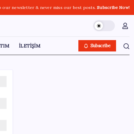
o our newsletter & never miss our best posts.
Subscribe Now!
TIM
İLETİŞİM
Subscribe
SON YAZILAR
BYD Türkiye’de satışlarda sert düşüş:
Temmuzda 17 araç sattı