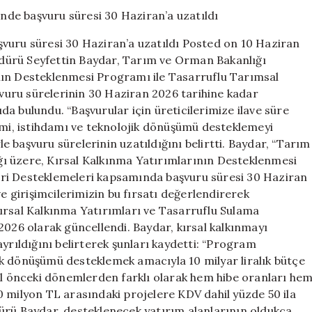
Desteklemeler
başvuru
süresi
vuru süresi 30 Haziran’a uzatıldı Posted on 10 Haziran
30
dürü Seyfettin Baydar, Tarım ve Orman Bakanlığı
Haziran’a
nın Desteklenmesi Programı ile Tasarruflu Tarımsal
uzatıldı
için
uru sürelerinin 30 Haziran 2026 tarihine kadar
rıda bulundu. “Başvurular için üreticilerimize ilave süre
imi, istihdamı ve teknolojik dönüşümü desteklemeyi
 başvuru sürelerinin uzatıldığını belirtti. Baydar, “Tarım
ı üzere, Kırsal Kalkınma Yatırımlarının Desteklenmesi
eri Desteklemeleri kapsamında başvuru süresi 30 Haziran
ve girişimcilerimizin bu fırsatı değerlendirerek
ırsal Kalkınma Yatırımları ve Tasarruflu Sulama
2026 olarak güncellendi. Baydar, kırsal kalkınmayı
yrıldığını belirterek şunları kaydetti: “Program
k dönüşümü desteklemek amacıyla 10 milyar liralık bütçe
yıl önceki dönemlerden farklı olarak hem hibe oranları he
 30 milyon TL arasındaki projelere KDV dahil yüzde 50 ila
ürü Baydar, desteklenecek yatırım alanlarının oldukça