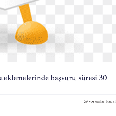
steklemelerinde başvuru süresi 30
Kırsal
yorumlar kapal
Kalkınma
Yatırımları