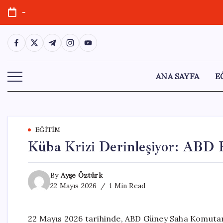
Skip
-
to
content
https://www.facebook.com/
https://twitter.com/
https://t.me/
https://www.instagram.com/
https://youtube.com/
ANA SAYFA
E
EĞITIM
Küba Krizi Derinleşiyor: ABD 
By
Ayşe Öztürk
22 Mayıs 2026
1 Min Read
22 Mayıs 2026 tarihinde, ABD Güney Saha Komuta