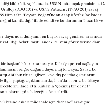
Askeri
ildiği bildirildi. Açıklamada, USS Nimitz uçak gemisinin, 17
Güç
S Gridley (DDG 101) ve USNS Patuxent (T-AO 201) savaş
Gönderdi
. USS Nimitz’in, Tayvan Boğazı’ndan Arap Körfezi’ne kadar
için
eğini kanıtladığı” ifade edildi ve bu durumun “hazırlık ve
ir duyuruda, dünyanın en büyük savaş gemileri arasında
uzatıldığı belirtilmişti. Ancak, bu yeni görev yerine dair
bir başkanlık kararnamesiyle, Küba’ya petrol sağlayan
ulanmasını öngördüğünü duyurmuştu. Beyaz Saray, bu
arşı ABD’nin ulusal güvenlik ve dış politika çıkarlarını
 ilgili yaptığı açıklamalarda, İran’dan sonra bu ülkeye
eklerini ifade etti. Küba’nın “çökmüş bir devlet”
 sorunlarını çözebileceğini öne sürdü.
n ülkesine askeri müdahale için “bahane” aradığını