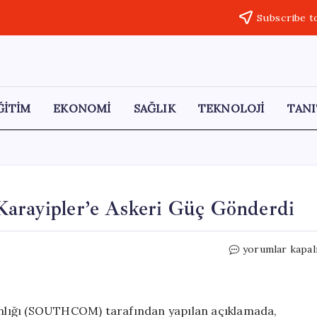
Subscribe t
ĞİTİM
EKONOMİ
SAĞLIK
TEKNOLOJİ
TANI
Karayipler’e Askeri Güç Gönderdi
Küba
yorumlar kapal
Krizi
Derinleşiyor:
ABD
Karayipler’e
nlığı (SOUTHCOM) tarafından yapılan açıklamada,