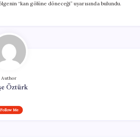
ölgenin “kan gölüne döneceği” uyarısında bulundu.
Author
şe Öztürk
Follow Me