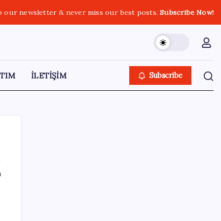
o our newsletter & never miss our best posts.
Subscribe Now!
TIM
İLETİŞİM
Subscribe
ı
SON YAZILAR
Xbox’a Yeni Özellikler Geliyor – PlayStation
Sahipleri Kıskanacak