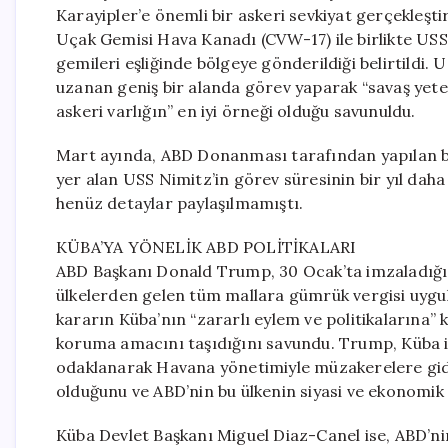
Karayipler’e önemli bir askeri sevkiyat gerçekleştir
Uçak Gemisi Hava Kanadı (CVW-17) ile birlikte US
gemileri eşliğinde bölgeye gönderildiği belirtildi
uzanan geniş bir alanda görev yaparak “savaş yeten
askeri varlığın” en iyi örneği olduğu savunuldu.
Mart ayında, ABD Donanması tarafından yapılan b
yer alan USS Nimitz’in görev süresinin bir yıl daha 
henüz detaylar paylaşılmamıştı.
KÜBA’YA YÖNELİK ABD POLİTİKALARI
ABD Başkanı Donald Trump, 30 Ocak’ta imzaladığı 
ülkelerden gelen tüm mallara gümrük vergisi uyg
kararın Küba’nın “zararlı eylem ve politikalarına” k
koruma amacını taşıdığını savundu. Trump, Küba ile
odaklanarak Havana yönetimiyle müzakerelere gidec
olduğunu ve ABD’nin bu ülkenin siyasi ve ekonomik
Küba Devlet Başkanı Miguel Diaz-Canel ise, ABD’ni