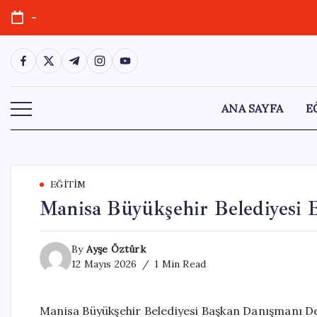
Skip
-
to
content
https://www.facebook.com/
https://twitter.com/
https://t.me/
https://www.instagram.com/
https://youtube.com/
ANA SAYFA
E
EĞITIM
Manisa Büyükşehir Belediyesi 
By
Ayşe Öztürk
12 Mayıs 2026
1 Min Read
Manisa Büyükşehir Belediyesi Başkan Danışmanı De