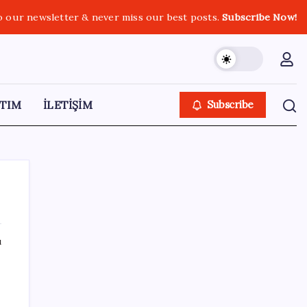
o our newsletter & never miss our best posts.
Subscribe Now!
TIM
İLETİŞİM
Subscribe
ı
SON YAZILAR
Türkiye, Suudi Arabistan ve Pakistan üçlü
savunma anlaşması imzaladı