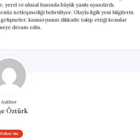
Gözaltına
, yerel ve ulusal basında büyük yankı uyandırdı.
Alındı
üz netleşmediği belirtiliyor. Olayla ilgili yeni bilgilerin
için
 gelişmeler, kamuoyunun dikkatle takip ettiği konular
lemeye devam edin.
Author
şe Öztürk
Follow Me