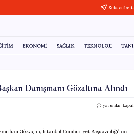
Subscribe t
ĞİTİM
EKONOMİ
SAĞLIK
TEKNOLOJİ
TANI
Başkan Danışmanı Gözaltına Alındı
Manisa
yorumlar kapal
Büyükşehir
Belediyesi
Başkan
Danışmanı
mirhan Gözaçan, İstanbul Cumhuriyet Başsavcılığı’nın