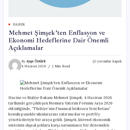
HABER
Mehmet Şimşek’ten Enflasyon ve
Ekonomi Hedeflerine Dair Önemli
Açıklamalar
Mehmet
By
Ayşe Öztürk
yorumlar kapalı
Şimşek’ten
4 Haziran 2026
2 Min Read
Enflasyon
ve
Ekonomi
Hedeflerine
Dair
Önemli
Hazine ve Maliye Bakanı Mehmet Şimşek, 4 Haziran 2026
Açıklamalar
tarihinde gerçekleşen Nomura Yatırım Forumu Asya 2026
için
etkinliğinde, “Türkiye’nin Finansal İstikrara Yeni Rotası”
konulu panelde uluslararası yatırımcılar ve portföy
yöneticileriyle bir araya geldi. Şimşek, küresel ekonomik
sistemin dışsal şoklara karşı savunmasız bir dönemden