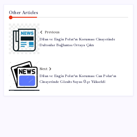
Other Articles
Previous
Dilan ve Engin Polat’ın Koruması Cinayetinde
Daltonlar Bağlantısı Ortaya Çıktı
Next
Dilan ve Engin Polat’ın Koruması Can Polat’ın
Cinayetinde Gözaltı Sayısı Üçe Yükseldi