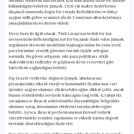
olumsuz etkilerini hafifletmek için mali alanın etkin bir şekilde
kullanıldığını belirten Şimşek, 2026 yılı makro hedeflerine
ulaşma konusunda doğru bir rotada ilerlediklerini ve bütçe
açığını milli gelire oranının yüzde 3 sınırının altında tutmayı
amaçladıklarını sözlerine ekledi.
Döviz kuru ile ilgili olarak, Türk Lirası’nın belirli bir kur
seviyesini hedeflemediğini net bir biçimde ifade eden Şimşek,
uygulanan ekonomi modelinin başlangıcından bu yana yerel
para birimine yönelik güvenin önemli ölçüde arttığını
savundu. Bu güven artışının, sıkı para politikası, etkili
makroihtiyati tedbirler ve güçlenen döviz rezervleri gibi
faktörlerle sağlandığını belirtti.
Dış ticaret verilerine değinen Şimşek, uluslararası
piyasalardaki yüksek enerji ve hammadde fiyatlarının cari
işlemler açığını olumsuz etkileyebileceğine dikkat çekti, ancak
bunun yönetilebilir seviyede kalacağını öngördü. İç talepteki
yavaşlama ve ihracat sektöründeki dayanıklılığın, bölgedeki
olumsuz savaş durumunun etkilerini sınırlayabileceğini
belirtti. Ayrıca, ihracat performansının küresel tedarik
zincirlerindeki yeniden yapılanma ve yüksek katma değerli
üretimle desteklendiğini ifade etti.