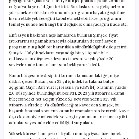
geçtiğini vurguladı ve Türkiye’nin jeopolitik açıdan zorlu bir
coğrafyada yer aldığını belirtti. Bu uluslararası gelişmelerin
yürütmekte oldukları ekonomik programın hayata geçirilme
hızını etkileyebileceğini kabul etmekle birlikte, programın
temel yönünde herhangi bir değişiklik olmayacağını ifade etti.
Enflasyon hakkında açıklamalarda bulunan Şimşek, fiyat
istikrarını sağlamak amacıyla oluşturulan dezenflasyon
programının güçlü bir kararlılıkla sürdürüldüğünü dile getirdi.
Şimşek, “Büyük şokların yaşandığı bir yıl içinde bile
enflasyonun düşmeye devam etmesini ve yılı yüzde 20
seviyelerinde tamamlamasını bekliyoruz” dedi.
Kamu bütçesinde disiplini koruma konusundaki geçmişe
dikkat çeken Bakan, son 23 yıl içindeki ortalama bütçe
açığının Gayri Safi Yurt İçi Hasıla’ya (GSYİH) oranının yüzde
2,6 düzeyinde bulunduğunu belirtti. 2023 yılı itibarıyla kamu
bütçesindeki net açığın yüzde 5,1 seviyesinden 2025 yılı
itibarıyla yüzde 2,9’a düşürüleceğini kaydeden Şimşek, bu
başarılı finansal sonucun kamu harcamalarının kontrolü, kayıt
dışı ekonomiyle mücadele ve vergi uyumunun artırılması gibi
adımlar sayesinde elde edildiğini vurguladı.
Yüksek küresel ham petrol fiyatlarının iç piyasa üzerindeki