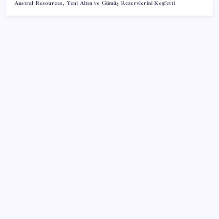
Austral Resources, Yeni Altın ve Gümüş Rezervlerini Keşfetti
SON YAZILAR
AB ambalaj kısıtlaması için düğmeye bastı
İçeride TMO desteği, dışarıda ‘Karadeniz’ krizi fiyatı
artırıyor! Buğdayda rekor karşılık buldu
Citi, üçüncü çeyrek petrol tahminini yükseltti
Porsche yöneticisinden Volkswagen’e maliyetleri
hızla düşürme çağrısı
Telif baskısı sonuç verdi: Suno şarkılarına dijital imza