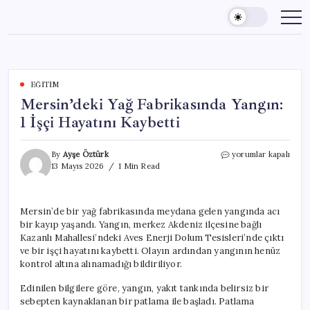
Skip
to
content
EĞITIM
Mersin’deki Yağ Fabrikasında Yangın:
1 İşçi Hayatını Kaybetti
Mersin’deki
By
Ayşe Öztürk
yorumlar kapalı
Yağ
13 Mayıs 2026
1 Min Read
Fabrikasında
Yangın:
1
Mersin’de bir yağ fabrikasında meydana gelen yangında acı
İşçi
bir kayıp yaşandı. Yangın, merkez Akdeniz ilçesine bağlı
Hayatını
Kaybetti
Kazanlı Mahallesi’ndeki Aves Enerji Dolum Tesisleri’nde çıktı
için
ve bir işçi hayatını kaybetti. Olayın ardından yangının henüz
kontrol altına alınamadığı bildiriliyor.
Edinilen bilgilere göre, yangın, yakıt tankında belirsiz bir
sebepten kaynaklanan bir patlama ile başladı. Patlama