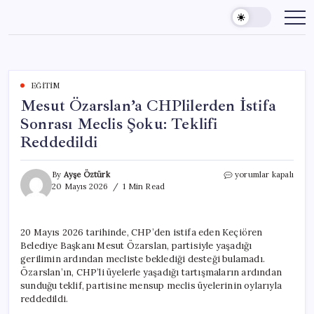
Skip
to
content
EĞITIM
Mesut Özarslan’a CHPlilerden İstifa
Sonrası Meclis Şoku: Teklifi
Reddedildi
Mesut
By
Ayşe Öztürk
yorumlar kapalı
Özarslan’a
20 Mayıs 2026
1 Min Read
CHPlilerden
İstifa
Sonrası
20 Mayıs 2026 tarihinde, CHP’den istifa eden Keçiören
Meclis
Belediye Başkanı Mesut Özarslan, partisiyle yaşadığı
Şoku:
Teklifi
gerilimin ardından mecliste beklediği desteği bulamadı.
Reddedildi
Özarslan’ın, CHP’li üyelerle yaşadığı tartışmaların ardından
için
sunduğu teklif, partisine mensup meclis üyelerinin oylarıyla
reddedildi.