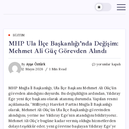
Skip
to
content
EĞITIM
MHP Ula İlçe Başkanlığı’nda Değişim:
Mehmet Ali Güç Görevden Alındı
MHP
By
Ayşe Öztürk
yorumlar kapalı
Ula
12 Mayıs 2026
1 Min Read
İlçe
Başkanlığı’nda
Değişim:
MHP Muğla İl Başkanlığı, Ula İlçe Başkanı Mehmet Ali Güç’ün
Mehmet
görevden alındığını duyurdu. Bu değişikliğin ardından, Yıldıray
Ali
Güç
Ege yeni ilçe başkanı olarak atanmış durumda. Yapılan resmi
Görevden
açıklamada, “Milliyetçi Hareket Partisi Muğla İl Başkanlığı
Alındı
olarak, Mehmet Ali Güç’ün Ula İlçe Başkanlığı görevinden
için
alındığını, yerine ise Yıldıray Ege’nin atandığını bildiriyoruz.
Mehmet Ali Güç’e bugüne kadar vermiş olduğu hizmetlerden
dolayı teşekkür eder, yeni görevine başlayan Yıldıray Ege’ye