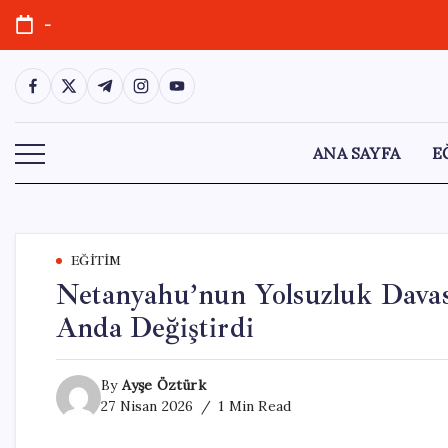
Skip
-
to
content
https://www.facebook.com/
https://twitter.com/
https://t.me/
https://www.instagram.com/
https://youtube.com/
ANA SAYFA
E
EĞITIM
Netanyahu’nun Yolsuzluk Davas
Anda Değiştirdi
By
Ayşe Öztürk
27 Nisan 2026
1 Min Read