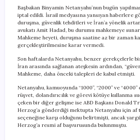
Başbakan Binyamin Netanyahu’nun bugün yapılması
iptal edildi. İsrail medyasına yansıyan haberlere 
duruşma, güvenlik tehditleri ve İran’a yönelik art
avukatı Amit Hadad, bu durumu mahkemeye sunarak 
Mahkeme heyeti, duruşma saatine az bir zaman kal
gerçekleştirilmesine karar vermedi.
Son haftalarda Netanyahu, benzer gerekçelerle bir
İran arasında sağlanan ateşkesin ardından, “güven
Mahkeme, daha önceki talepleri de kabul etmişti.
Netanyahu, kamuoyunda “1000”, “2000” ve “4000” d
rüşvet, dolandırıcılık ve görevi kötüye kullanma su
çeken bir diğer gelişme ise ABD Başkanı Donald T
Herzog’a gönderdiği mektupta Netanyahu için af t
seçeneğine karşı olduğunu belirtmişti, ancak yarg
Herzog’a resmi af başvurusunda bulunmuştu.