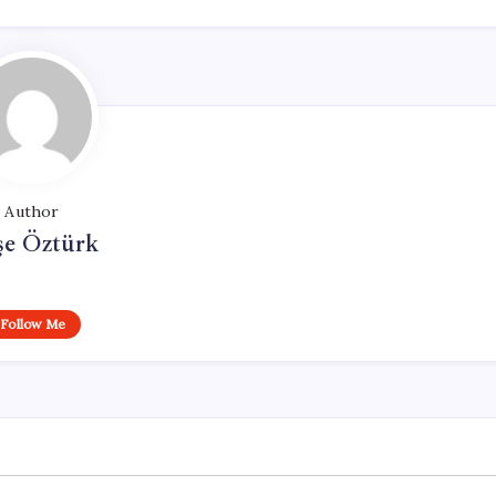
Author
şe Öztürk
Follow Me