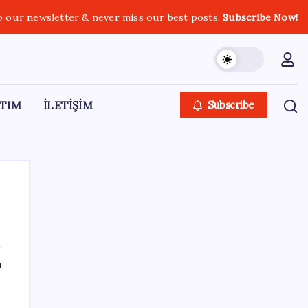
o our newsletter & never miss our best posts.
Subscribe Now!
TIM
İLETİŞİM
Subscribe
SON YAZILAR
ı
AB ambalaj kısıtlaması için düğmeye bastı