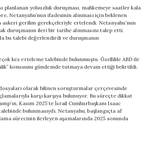
Mahkeme
 planlanan yolsuzluk duruşması, mahkemeye saatler kala
Kararını
göre, Netanyahu’nun ifadesinin alınması için beklenen
Son
an askeri gerilim gerekçeleriyle ertelendi. Netanyahu’nun
Anda
duruşmanın ileri bir tarihe alınmasını talep etti.
Değiştirdi
a bu talebi değerlendirdi ve duruşmanın
için
çok kez erteleme talebinde bulunmuştu. Özellikle ABD ile
lik” konusunu gündemde tutmaya devam ettiği belirtildi.
osyaları olarak bilinen soruşturmalar çerçevesinde
çlamalarıyla karşı karşıya bulunuyor. Bu süreçte dikkat
rump’ın, Kasım 2025’te İsrail Cumhurbaşkanı Isaac
alebinde bulunmasıydı. Netanyahu, başlangıçta af
ılama sürecinin ilerleyen aşamalarında 2025 sonunda