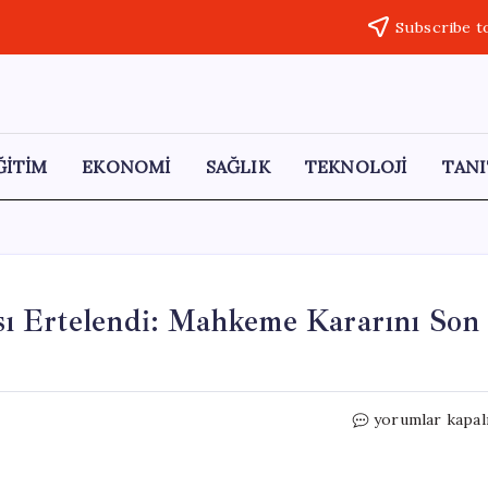
Subscribe t
ĞİTİM
EKONOMİ
SAĞLIK
TEKNOLOJİ
TANI
ı Ertelendi: Mahkeme Kararını Son
Netanyahu’nun
yorumlar kapal
Yolsuzluk
Davası
Ertelendi: