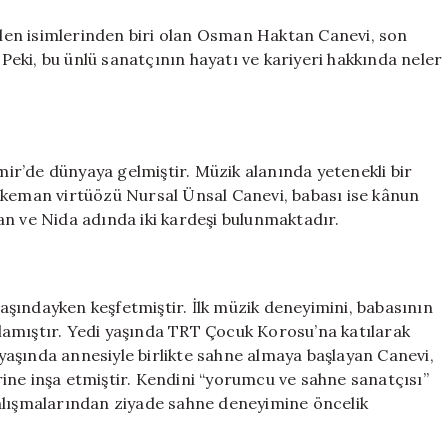
ve
Gözaltı
en isimlerinden biri olan Osman Haktan Canevi, son
Nedeni**
eki, bu ünlü sanatçının hayatı ve kariyeri hakkında neler
için
r’de dünyaya gelmiştir. Müzik alanında yetenekli bir
 keman virtüözü Nursal Ünsal Canevi, babası ise kânun
an ve Nida adında iki kardeşi bulunmaktadır.
şındayken keşfetmiştir. İlk müzik deneyimini, babasının
aşlamıştır. Yedi yaşında TRT Çocuk Korosu’na katılarak
aşında annesiyle birlikte sahne almaya başlayan Canevi,
ine inşa etmiştir. Kendini “yorumcu ve sahne sanatçısı”
çalışmalarından ziyade sahne deneyimine öncelik