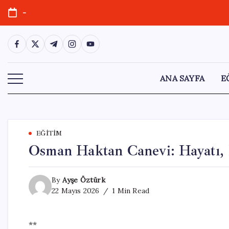
Skip
-
to
content
https://www.facebook.com/
https://twitter.com/
https://t.me/
https://www.instagram.com/
https://youtube.com/
ANA SAYFA
E
EĞITIM
Osman Haktan Canevi: Hayatı, K
By
Ayşe Öztürk
22 Mayıs 2026
1 Min Read
**