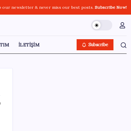
o our newsletter & never miss our best posts.
Subscribe Now!
TIM
İLETİŞİM
Subscribe
ı
SON YAZILAR
Citi, üçüncü çeyrek petrol tahminini
yükseltti