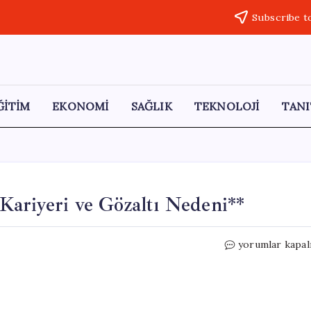
Subscribe t
ĞİTİM
EKONOMİ
SAĞLIK
TEKNOLOJİ
TANI
ariyeri ve Gözaltı Nedeni**
Osman
yorumlar kapal
Haktan
Canevi:
Hayatı,
Kariyeri