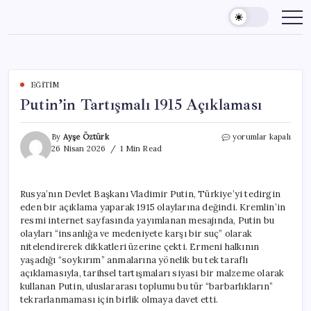
Skip
to
content
EĞITIM
Putin’in Tartışmalı 1915 Açıklaması
Putin’in
By
Ayşe Öztürk
yorumlar kapalı
Tartışmalı
26 Nisan 2026
1 Min Read
1915
Açıklaması
için
Rusya’nın Devlet Başkanı Vladimir Putin, Türkiye’yi tedirgin
eden bir açıklama yaparak 1915 olaylarına değindi. Kremlin’in
resmi internet sayfasında yayımlanan mesajında, Putin bu
olayları “insanlığa ve medeniyete karşı bir suç” olarak
nitelendirerek dikkatleri üzerine çekti. Ermeni halkının
yaşadığı “soykırım” anmalarına yönelik bu tek taraflı
açıklamasıyla, tarihsel tartışmaları siyasi bir malzeme olarak
kullanan Putin, uluslararası toplumu bu tür “barbarlıkların”
tekrarlanmaması için birlik olmaya davet etti.