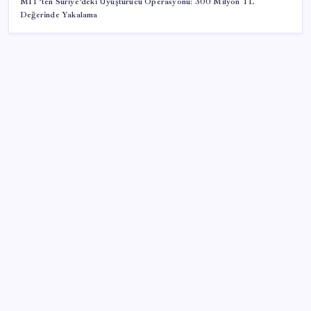
MİT’ten Suriye’deki Uyuşturucu Operasyonu: 300 Milyon TL
Değerinde Yakalama
SON YAZILAR
AB ambalaj kısıtlaması için düğmeye bastı
İçeride TMO desteği, dışarıda ‘Karadeniz’ krizi fiyatı
artırıyor! Buğdayda rekor karşılık buldu
Citi, üçüncü çeyrek petrol tahminini yükseltti
Porsche yöneticisinden Volkswagen’e maliyetleri
hızla düşürme çağrısı