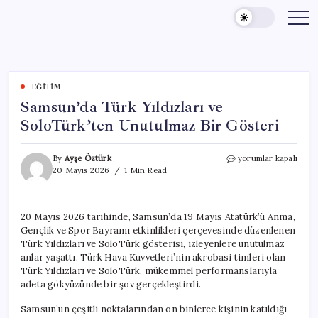
Skip
to
content
EĞITIM
Samsun’da Türk Yıldızları ve
SoloTürk’ten Unutulmaz Bir Gösteri
Samsun’da
By
Ayşe Öztürk
yorumlar kapalı
Türk
20 Mayıs 2026
1 Min Read
Yıldızları
ve
SoloTürk’ten
20 Mayıs 2026 tarihinde, Samsun’da 19 Mayıs Atatürk’ü Anma,
Unutulmaz
Gençlik ve Spor Bayramı etkinlikleri çerçevesinde düzenlenen
Bir
Gösteri
Türk Yıldızları ve SoloTürk gösterisi, izleyenlere unutulmaz
için
anlar yaşattı. Türk Hava Kuvvetleri’nin akrobasi timleri olan
Türk Yıldızları ve SoloTürk, mükemmel performanslarıyla
adeta gökyüzünde bir şov gerçekleştirdi.
Samsun’un çeşitli noktalarından on binlerce kişinin katıldığı