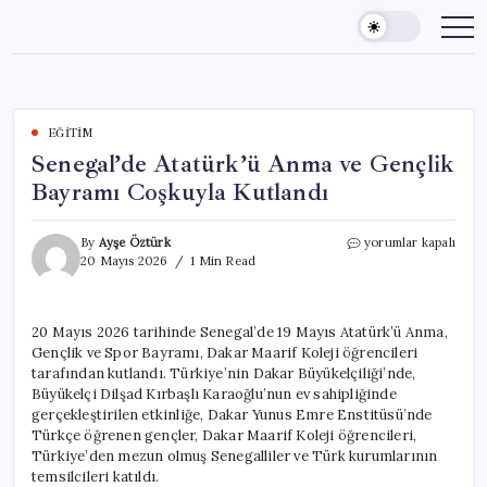
Skip
to
content
EĞITIM
Senegal’de Atatürk’ü Anma ve Gençlik
Bayramı Coşkuyla Kutlandı
Senegal’de
By
Ayşe Öztürk
yorumlar kapalı
Atatürk’ü
20 Mayıs 2026
1 Min Read
Anma
ve
Gençlik
20 Mayıs 2026 tarihinde Senegal’de 19 Mayıs Atatürk’ü Anma,
Bayramı
Gençlik ve Spor Bayramı, Dakar Maarif Koleji öğrencileri
Coşkuyla
Kutlandı
tarafından kutlandı. Türkiye’nin Dakar Büyükelçiliği’nde,
için
Büyükelçi Dilşad Kırbaşlı Karaoğlu’nun ev sahipliğinde
gerçekleştirilen etkinliğe, Dakar Yunus Emre Enstitüsü’nde
Türkçe öğrenen gençler, Dakar Maarif Koleji öğrencileri,
Türkiye’den mezun olmuş Senegalliler ve Türk kurumlarının
temsilcileri katıldı.