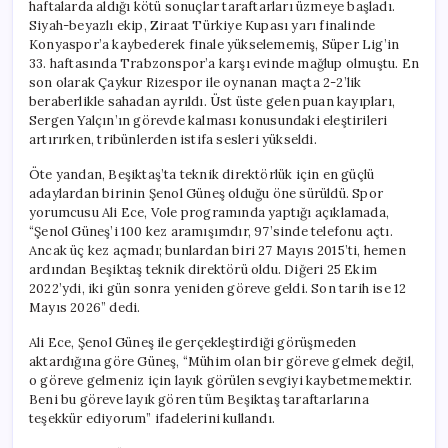
haftalarda aldığı kötü sonuçlar taraftarları üzmeye başladı.
Siyah-beyazlı ekip, Ziraat Türkiye Kupası yarı finalinde
Konyaspor’a kaybederek finale yükselememiş, Süper Lig’in
33. haftasında Trabzonspor’a karşı evinde mağlup olmuştu. En
son olarak Çaykur Rizespor ile oynanan maçta 2-2’lik
beraberlikle sahadan ayrıldı. Üst üste gelen puan kayıpları,
Sergen Yalçın’ın görevde kalması konusundaki eleştirileri
artırırken, tribünlerden istifa sesleri yükseldi.
Öte yandan, Beşiktaş’ta teknik direktörlük için en güçlü
adaylardan birinin Şenol Güneş olduğu öne sürüldü. Spor
yorumcusu Ali Ece, Vole programında yaptığı açıklamada,
“Şenol Güneş’i 100 kez aramışımdır, 97’sinde telefonu açtı.
Ancak üç kez açmadı; bunlardan biri 27 Mayıs 2015’ti, hemen
ardından Beşiktaş teknik direktörü oldu. Diğeri 25 Ekim
2022’ydi, iki gün sonra yeniden göreve geldi. Son tarih ise 12
Mayıs 2026” dedi.
Ali Ece, Şenol Güneş ile gerçekleştirdiği görüşmeden
aktardığına göre Güneş, “Mühim olan bir göreve gelmek değil,
o göreve gelmeniz için layık görülen sevgiyi kaybetmemektir.
Beni bu göreve layık gören tüm Beşiktaş taraftarlarına
teşekkür ediyorum” ifadelerini kullandı.