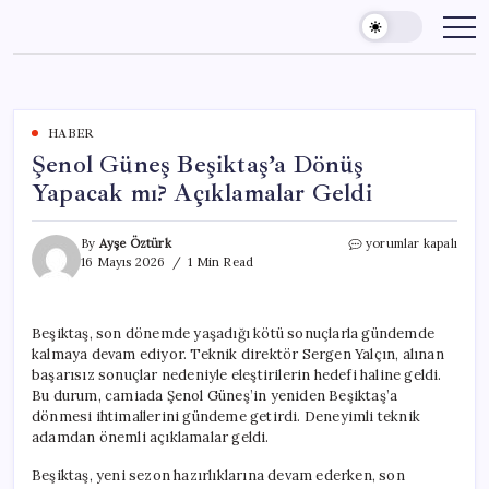
Skip
to
content
HABER
Şenol Güneş Beşiktaş’a Dönüş
Yapacak mı? Açıklamalar Geldi
Şenol
By
Ayşe Öztürk
yorumlar kapalı
Güneş
16 Mayıs 2026
1 Min Read
Beşiktaş’a
Dönüş
Yapacak
Beşiktaş, son dönemde yaşadığı kötü sonuçlarla gündemde
mı?
kalmaya devam ediyor. Teknik direktör Sergen Yalçın, alınan
Açıklamalar
Geldi
başarısız sonuçlar nedeniyle eleştirilerin hedefi haline geldi.
için
Bu durum, camiada Şenol Güneş’in yeniden Beşiktaş’a
dönmesi ihtimallerini gündeme getirdi. Deneyimli teknik
adamdan önemli açıklamalar geldi.
Beşiktaş, yeni sezon hazırlıklarına devam ederken, son