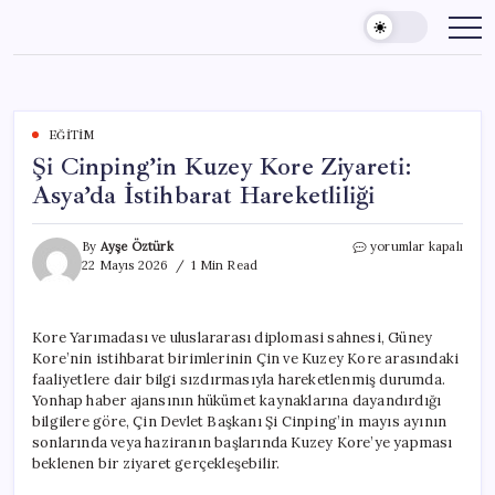
Skip
to
content
EĞITIM
Şi Cinping’in Kuzey Kore Ziyareti:
Asya’da İstihbarat Hareketliliği
Şi
By
Ayşe Öztürk
yorumlar kapalı
Cinping’in
22 Mayıs 2026
1 Min Read
Kuzey
Kore
Ziyareti:
Kore Yarımadası ve uluslararası diplomasi sahnesi, Güney
Asya’da
Kore’nin istihbarat birimlerinin Çin ve Kuzey Kore arasındaki
İstihbarat
Hareketliliği
faaliyetlere dair bilgi sızdırmasıyla hareketlenmiş durumda.
için
Yonhap haber ajansının hükümet kaynaklarına dayandırdığı
bilgilere göre, Çin Devlet Başkanı Şi Cinping’in mayıs ayının
sonlarında veya haziranın başlarında Kuzey Kore’ye yapması
beklenen bir ziyaret gerçekleşebilir.