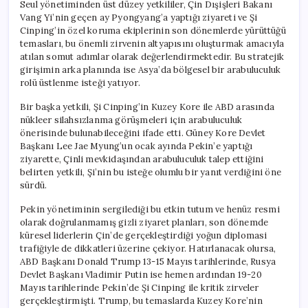
Seul yönetiminden üst düzey yetkililer, Çin Dışişleri Bakanı
Vang Yi’nin geçen ay Pyongyang’a yaptığı ziyareti ve Şi
Cinping’in özel koruma ekiplerinin son dönemlerde yürüttüğü
temasları, bu önemli zirvenin altyapısını oluşturmak amacıyla
atılan somut adımlar olarak değerlendirmektedir. Bu stratejik
girişimin arka planında ise Asya’da bölgesel bir arabuluculuk
rolü üstlenme isteği yatıyor.
Bir başka yetkili, Şi Cinping’in Kuzey Kore ile ABD arasında
nükleer silahsızlanma görüşmeleri için arabuluculuk
önerisinde bulunabileceğini ifade etti. Güney Kore Devlet
Başkanı Lee Jae Myung’un ocak ayında Pekin’e yaptığı
ziyarette, Çinli mevkidaşından arabuluculuk talep ettiğini
belirten yetkili, Şi’nin bu isteğe olumlu bir yanıt verdiğini öne
sürdü.
Pekin yönetiminin sergilediği bu etkin tutum ve henüz resmi
olarak doğrulanmamış gizli ziyaret planları, son dönemde
küresel liderlerin Çin’de gerçekleştirdiği yoğun diplomasi
trafiğiyle de dikkatleri üzerine çekiyor. Hatırlanacak olursa,
ABD Başkanı Donald Trump 13-15 Mayıs tarihlerinde, Rusya
Devlet Başkanı Vladimir Putin ise hemen ardından 19-20
Mayıs tarihlerinde Pekin’de Şi Cinping ile kritik zirveler
gerçekleştirmişti. Trump, bu temaslarda Kuzey Kore’nin