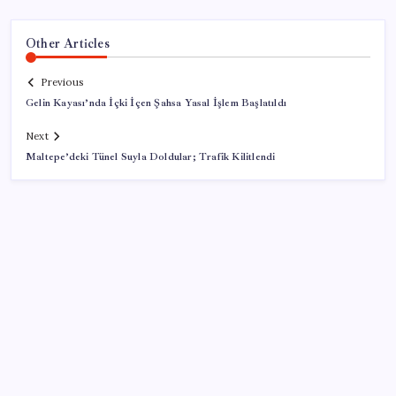
Other Articles
Previous
Gelin Kayası’nda İçki İçen Şahsa Yasal İşlem Başlatıldı
Next
Maltepe’deki Tünel Suyla Doldular; Trafik Kilitlendi
SON YAZILAR
AB ambalaj kısıtlaması için düğmeye bastı