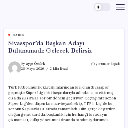
Skip
to
content
HABER
Sivasspor’da Başkan Adayı
Bulunamadı: Gelecek Belirsiz
Sivasspor’da
By
Ayşe Öztürk
yorumlar kapalı
Başkan
20 Mayıs 2026
2 Min Read
Adayı
Bulunamadı:
Gelecek
Türk futbolunun köklü takımlarından biri olan Sivasspor,
Belirsiz
geçmişte Süper Lig’deki başarılarıyla adından söz ettirmiş
için
olsa da şu sıralar zor bir dönem geçiriyor. Geçtiğimiz sezon
Süper Lig’den düşen kırmızı-beyazlı ekip, TFF 1. Lig’de bu
sezonu 54 puanla 10. sırada tamamladı. Dün gerçekleştirilen
olağan genel kurulda, başkanlık için herhangi bir adayın
çıkmaması, kulüp yönetimini divanda bırakmış durumda.