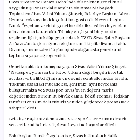
Sivas Ticaret ve Sanayi Odası’nda düzenlenen genel kurul,
saygı duruşu ve İstiklal Marşı’nın okunmasıyla başladı.
Toplantıya Sivas Valisi Yılmaz Şimşek, Belediye Başkanı Adem
Uzun ve çok sayıda delege katılım gösterdi. Mevcut başkan
Burak Özçoban ve ekibi, genel kurulda ibra edilerek yeniden
aday olmama kararı aldı. Tüzük gereği yeni bir yönetim
seçilemediği için kulüp geçici olarak TSYD Sivas Şube Başkanı
Ali Yavuz’un başkanlığında oluşturulan 4 kişilik divanda kaldı.
Divanın, önümüzdeki 15 gün içinde olağanüstü genel kurul
toplantısı yapacağı öğrenildi.
Genel kurulda bir konuşma yapan Sivas Valisi Yılmaz Şimşek,
“Sivasspor, yalnızca bir futbol takımı değil; bu şehrin ortak
sevdası ve birlikteliğimizin en önemli sembollerinden biridir.
Takımın sahadaki mücadelesi, şehrimizi aynı heyecanla
buluşturmakta ve Sivasspor, Sivas’ın en değerli marka
değerlerinden biridir. Bu büyük camia, köklü geçmişi, fedakar
taraftarı ve azim dolu ruhuyla yeniden güçlenecek potansiyele
sahiptir” dedi.
Belediye Başkanı Adem Uzun, Sivasspor’a her zaman destek
vereceklerini belirterek, divan heyetine başarılar diledi.
Eski başkan Burak Özçoban ise, Sivas halkından helallik